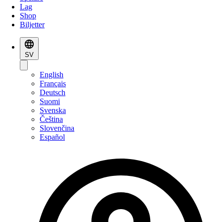
Lag
Shop
Biljetter
SV
English
Français
Deutsch
Suomi
Svenska
Čeština
Slovenčina
Español