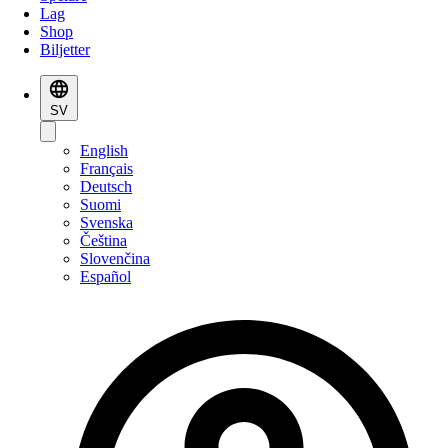
Lag
Shop
Biljetter
SV
English
Français
Deutsch
Suomi
Svenska
Čeština
Slovenčina
Español