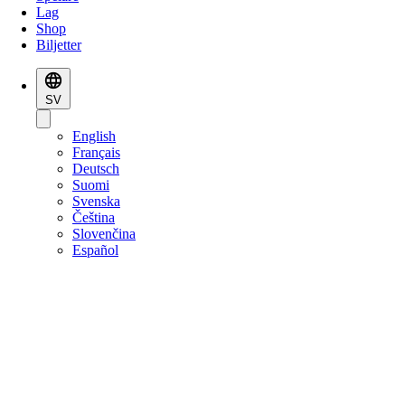
Lag
Shop
Biljetter
SV
English
Français
Deutsch
Suomi
Svenska
Čeština
Slovenčina
Español