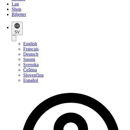
Lag
Shop
Biljetter
SV
English
Français
Deutsch
Suomi
Svenska
Čeština
Slovenčina
Español