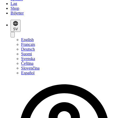
Lag
Shop
Biljetter
SV
English
Français
Deutsch
Suomi
Svenska
Čeština
Slovenčina
Español