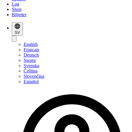
Lag
Shop
Biljetter
SV
English
Français
Deutsch
Suomi
Svenska
Čeština
Slovenčina
Español