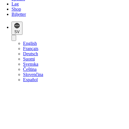
Lag
Shop
Biljetter
SV
English
Français
Deutsch
Suomi
Svenska
Čeština
Slovenčina
Español