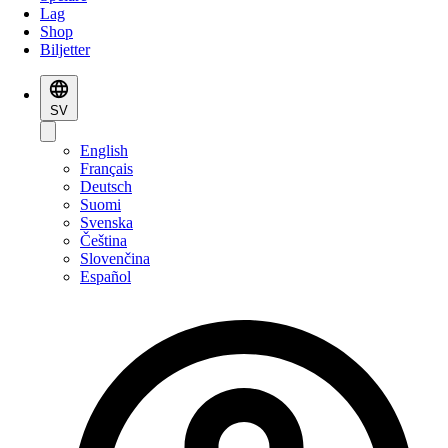
Lag
Shop
Biljetter
SV
English
Français
Deutsch
Suomi
Svenska
Čeština
Slovenčina
Español