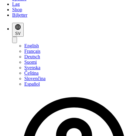
Lag
Shop
Biljetter
SV
English
Français
Deutsch
Suomi
Svenska
Čeština
Slovenčina
Español