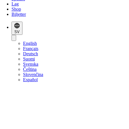
Lag
Shop
Biljetter
SV
English
Français
Deutsch
Suomi
Svenska
Čeština
Slovenčina
Español