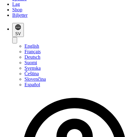
Lag
Shop
Biljetter
SV
English
Français
Deutsch
Suomi
Svenska
Čeština
Slovenčina
Español