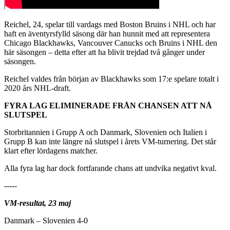
Reichel, 24, spelar till vardags med Boston Bruins i NHL och har
haft en äventyrsfylld säsong där han hunnit med att representera
Chicago Blackhawks, Vancouver Canucks och Bruins i NHL den
här säsongen – detta efter att ha blivit trejdad två gånger under
säsongen.
Reichel valdes från början av Blackhawks som 17:e spelare totalt i
2020 års NHL-draft.
FYRA LAG ELIMINERADE FRÅN CHANSEN ATT NÅ
SLUTSPEL
Storbritannien i Grupp A och Danmark, Slovenien och Italien i
Grupp B kan inte längre nå slutspel i årets VM-turnering. Det står
klart efter lördagens matcher.
Alla fyra lag har dock fortfarande chans att undvika negativt kval.
-----
VM-resultat, 23 maj
Danmark – Slovenien 4-0