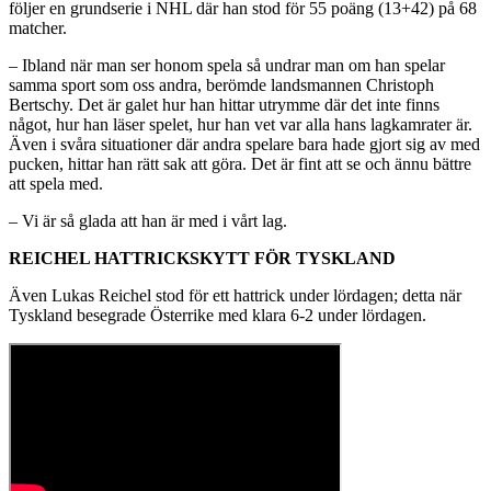
följer en grundserie i NHL där han stod för 55 poäng (13+42) på 68
matcher.
– Ibland när man ser honom spela så undrar man om han spelar
samma sport som oss andra, berömde landsmannen Christoph
Bertschy. Det är galet hur han hittar utrymme där det inte finns
något, hur han läser spelet, hur han vet var alla hans lagkamrater är.
Även i svåra situationer där andra spelare bara hade gjort sig av med
pucken, hittar han rätt sak att göra. Det är fint att se och ännu bättre
att spela med.
– Vi är så glada att han är med i vårt lag.
REICHEL HATTRICKSKYTT FÖR TYSKLAND
Även Lukas Reichel stod för ett hattrick under lördagen; detta när
Tyskland besegrade Österrike med klara 6-2 under lördagen.