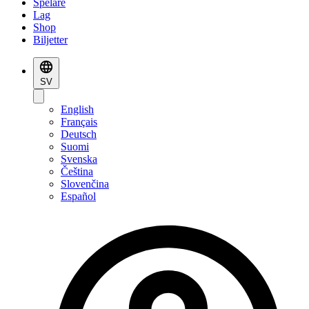
Spelare
Lag
Shop
Biljetter
SV
English
Français
Deutsch
Suomi
Svenska
Čeština
Slovenčina
Español