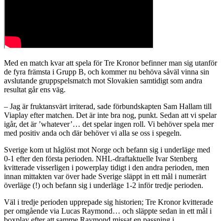
Med en match kvar att spela för Tre Kronor befinner man sig utanför
de fyra främsta i Grupp B, och kommer nu behöva såväl vinna sin
avslutande gruppspelsmatch mot Slovakien samtidigt som andra
resultat går ens väg.
– Jag är fruktansvärt irriterad, sade förbundskapten Sam Hallam till
Viaplay efter matchen. Det är inte bra nog, punkt. Sedan att vi spelar
igår, det är ’whatever’… det spelar ingen roll. Vi behöver spela mer
med positiv anda och där behöver vi alla se oss i spegeln.
Sverige kom ut håglöst mot Norge och befann sig i underläge med
0-1 efter den första perioden. NHL-draftaktuelle Ivar Stenberg
kvitterade visserligen i powerplay tidigt i den andra perioden, men
innan mittakten var över hade Sverige släppt in ett mål i numerärt
överläge (!) och befann sig i underläge 1-2 inför tredje perioden.
Väl i tredje perioden upprepade sig historien; Tre Kronor kvitterade
per omgående via Lucas Raymond… och släppte sedan in ett mål i
boxplay efter att samme Raymond missat en passning i