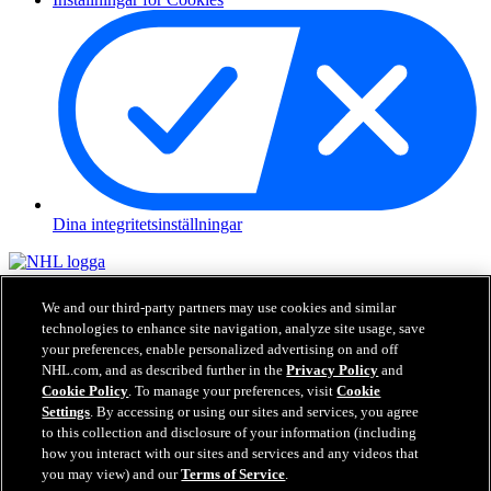
Dina integritetsinställningar
NHL.com är den officiella hemsidan för National Hockey League.
Alla NHL loggor och varumärken, NHL lag loggor och ord
We and our third-party partners may use cookies and similar
beskrivna här för NHL och dess respektive lag får inte återskapas
technologies to enhance site navigation, analyze site usage, save
utan tidigare skriftlig tillåtelse från NHL Enterprises, L.P. © NHL
your preferences, enable personalized advertising on and off
2026. Alla Rättigheter Förbehållna. Alla NHL tröjor specialiserade
NHL.com, and as described further in the
Privacy Policy
and
med NHL spelares namn och nummer är officiellt licenserade av
Cookie Policy
. To manage your preferences, visit
Cookie
NHL och NHLPA. Ord och logga kring Zamboni och specialisering
Settings
. By accessing or using our sites and services, you agree
kring Zambonis maskiner är registrerade varumärken hos Frank J.
to this collection and disclosure of your information (including
Zamboni & Co., Inc.© Frank J. Zamboni & Co., Inc. 2026. Alla
how you interact with our sites and services and any videos that
Rättigheter Förbehållna. Andra varumärken från tredje part och
you may view) and our
Terms of Service
.
upphovsrätter tillhör respektive ägare. Alla Rättigheter Förbehållna.