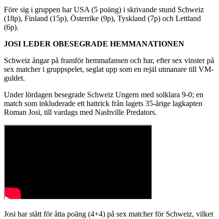
Före sig i gruppen har USA (5 poäng) i skrivande stund Schweiz
(18p), Finland (15p), Österrike (9p), Tyskland (7p) och Lettland
(6p).
JOSI LEDER OBESEGRADE HEMMANATIONEN
Schweiz ångar på framför hemmafansen och har, efter sex vinster på
sex matcher i gruppspelet, seglat upp som en rejäl utmanare till VM-
guldet.
Under lördagen besegrade Schweiz Ungern med solklara 9-0; en
match som inkluderade ett hattrick från lagets 35-årige lagkapten
Roman Josi, till vardags med Nashville Predators.
Josi har stått för åtta poäng (4+4) på sex matcher för Schweiz, vilket