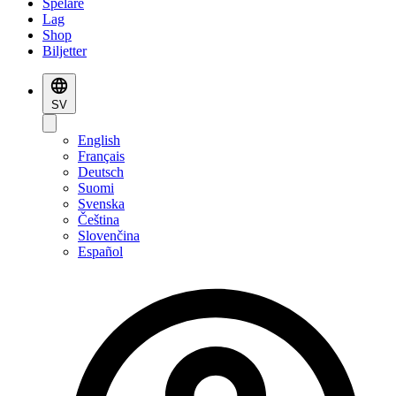
Spelare
Lag
Shop
Biljetter
SV
English
Français
Deutsch
Suomi
Svenska
Čeština
Slovenčina
Español