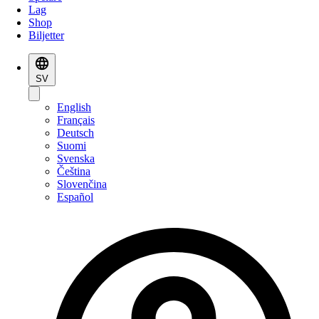
Lag
Shop
Biljetter
SV
English
Français
Deutsch
Suomi
Svenska
Čeština
Slovenčina
Español