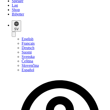
Spelare
Lag
Shop
Biljetter
SV
English
Français
Deutsch
Suomi
Svenska
Čeština
Slovenčina
Español