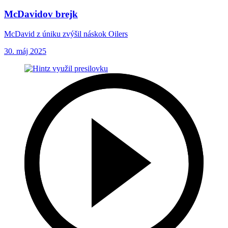
McDavidov brejk
McDavid z úniku zvýšil náskok Oilers
30. máj 2025