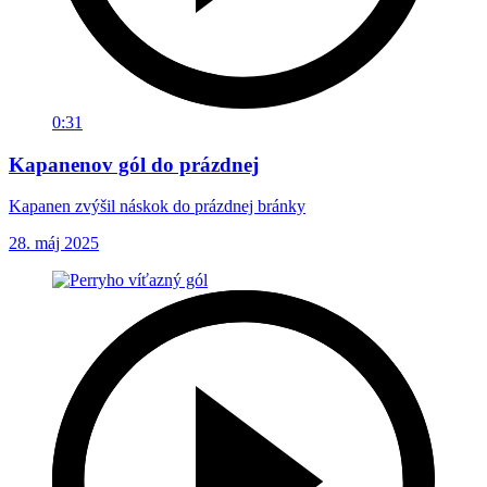
0:31
Kapanenov gól do prázdnej
Kapanen zvýšil náskok do prázdnej bránky
28. máj 2025