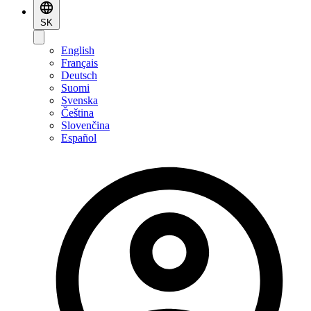
SK
English
Français
Deutsch
Suomi
Svenska
Čeština
Slovenčina
Español