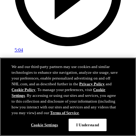
5:04
Zostrih: EDM-DAL 6:1
We and our third-party partners may use cookies and similar
technologies to enhance site navigation, analyze site usage, save
Zostrih: Edmonton - Dallas 6:1
your preferences, enable personalized advertising on and off
25. máj 2025
NHL.com, and as described further in the
Privacy Policy
and
Cookie Policy
. To manage your preferences, visit
Cookie
Settings
. By accessing or using our sites and services, you agree
to this collection and disclosure of your information (including
how you interact with our sites and services and any videos that
you may view) and our
Terms of Service
.
Cookie Settings
I Understand