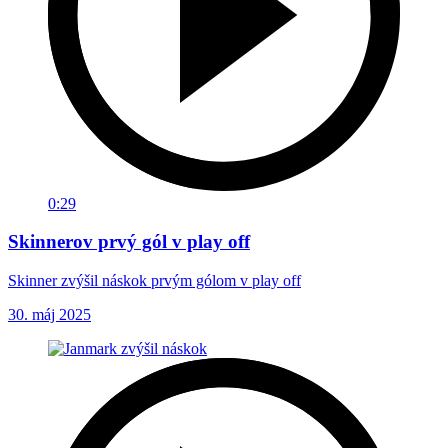
0:29
Skinnerov prvý gól v play off
Skinner zvýšil náskok prvým gólom v play off
30. máj 2025