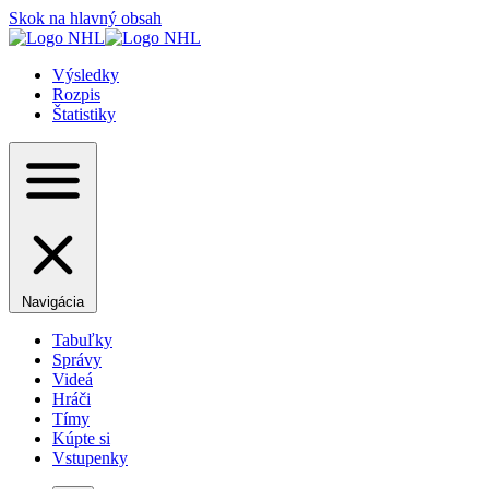
Skok na hlavný obsah
Výsledky
Rozpis
Štatistiky
Navigácia
Tabuľky
Správy
Videá
Hráči
Tímy
Kúpte si
Vstupenky