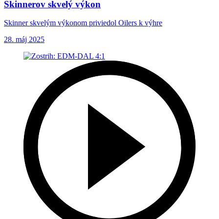
Skinnerov skvelý výkon
Skinner skvelým výkonom priviedol Oilers k výhre
28. máj 2025