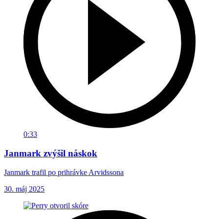
0:33
Janmark zvýšil náskok
Janmark trafil po prihrávke Arvidssona
30. máj 2025