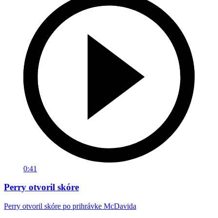
0:41
Perry otvoril skóre
Perry otvoril skóre po prihrávke McDavida