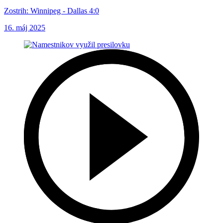
Zostrih: Winnipeg - Dallas 4:0
16. máj 2025