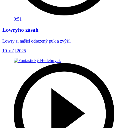
0:51
Lowryho zásah
Lowry si našiel odrazený puk a zvýšil
10. máj 2025