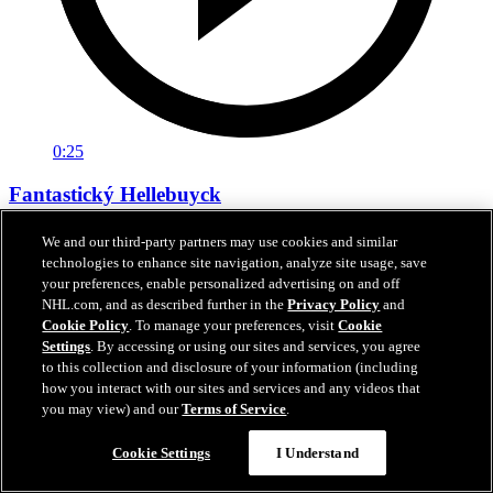
0:25
Fantastický Hellebuyck
Hellebuyck si skvele udržal čisté konto
We and our third-party partners may use cookies and similar
technologies to enhance site navigation, analyze site usage, save
10. máj 2025
your preferences, enable personalized advertising on and off
NHL.com, and as described further in the
Privacy Policy
and
Cookie Policy
. To manage your preferences, visit
Cookie
Settings
. By accessing or using our sites and services, you agree
to this collection and disclosure of your information (including
how you interact with our sites and services and any videos that
you may view) and our
Terms of Service
.
Cookie Settings
I Understand