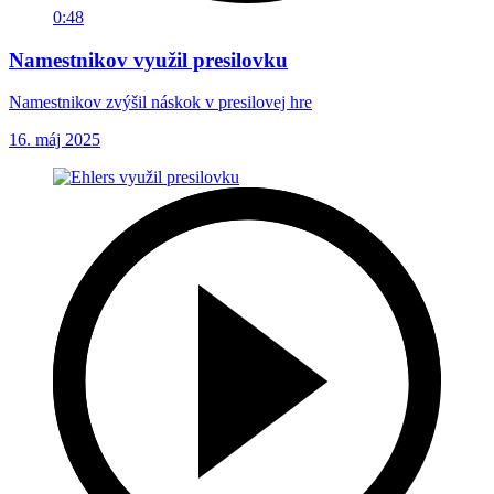
0:48
Namestnikov využil presilovku
Namestnikov zvýšil náskok v presilovej hre
16. máj 2025