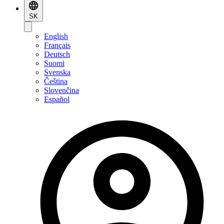
SK
English
Français
Deutsch
Suomi
Svenska
Čeština
Slovenčina
Español