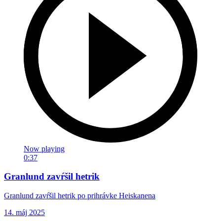
Now playing
0:37
Granlund zavŕšil hetrik
Granlund zavŕšil hetrik po prihrávke Heiskanena
14. máj 2025