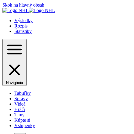
Skok na hlavný obsah
Výsledky
Rozpis
Štatistiky
Navigácia
Tabuľky
Správy
Videá
Hráči
Tímy
Kúpte si
Vstupenky