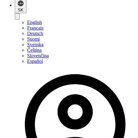
SK
English
Français
Deutsch
Suomi
Svenska
Čeština
Slovenčina
Español