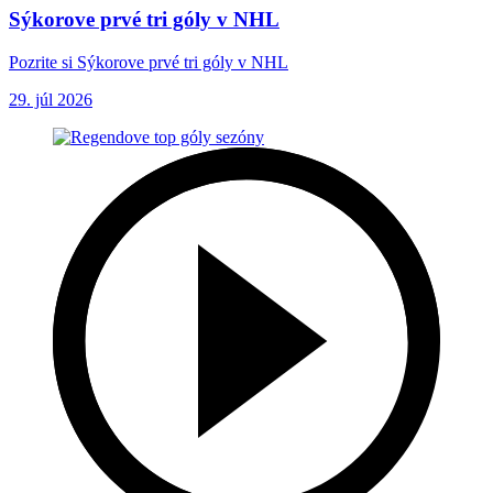
Sýkorove prvé tri góly v NHL
Pozrite si Sýkorove prvé tri góly v NHL
29. júl 2026