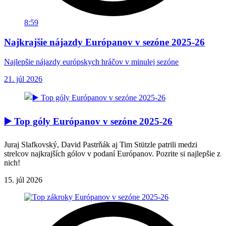
8:59
Najkrajšie nájazdy Európanov v sezóne 2025-26
Najlepšie nájazdy európskych hráčov v minulej sezóne
21. júl 2026
▶️ Top góly Európanov v sezóne 2025-26
Juraj Slafkovský, David Pastrňák aj Tim Stützle patrili medzi
strelcov najkrajších gólov v podaní Európanov. Pozrite si najlepšie z
nich!
15. júl 2026