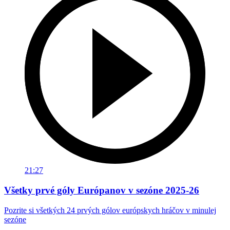
21:27
Všetky prvé góly Európanov v sezóne 2025-26
Pozrite si všetkých 24 prvých gólov európskych hráčov v minulej
sezóne