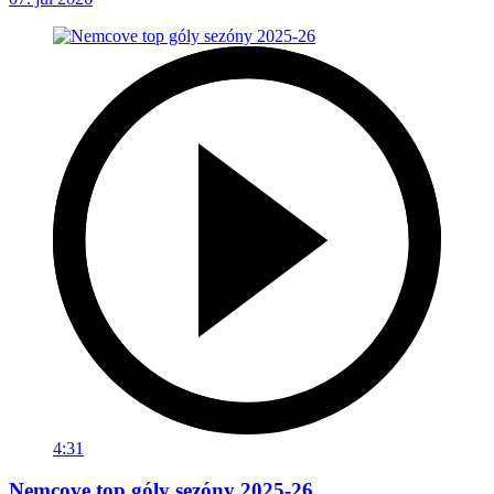
4:31
Nemcove top góly sezóny 2025-26