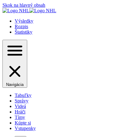
Skok na hlavný obsah
Výsledky
Rozpis
Štatistiky
Navigácia
Tabuľky
Správy
Videá
Hráči
Tímy
Kúpte si
Vstupenky