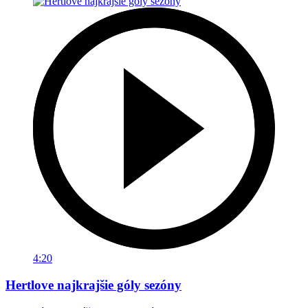
4:20
Hertlove najkrajšie góly sezóny