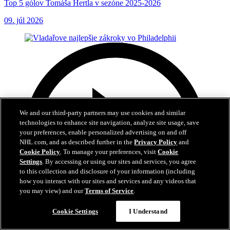
Top 5 gólov Tomáša Hertla v sezóne 2025-2026
09. júl 2026
We and our third-party partners may use cookies and similar
technologies to enhance site navigation, analyze site usage, save
your preferences, enable personalized advertising on and off
NHL.com, and as described further in the
Privacy Policy
and
Cookie Policy
. To manage your preferences, visit
Cookie
Settings
. By accessing or using our sites and services, you agree
to this collection and disclosure of your information (including
how you interact with our sites and services and any videos that
you may view) and our
Terms of Service
.
Cookie Settings
I Understand
6:01