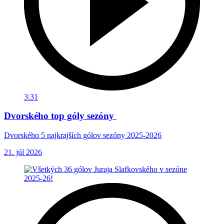
3:31
Dvorského top góly sezóny
Dvorského 5 najkrajších gólov sezóny 2025-2026
21. júl 2026