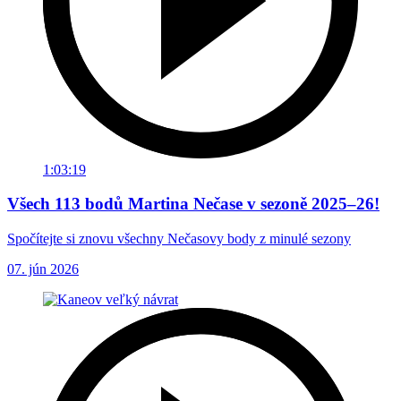
1:03:19
Všech 113 bodů Martina Nečase v sezoně 2025–26!
Spočítejte si znovu všechny Nečasovy body z minulé sezony
07. jún 2026