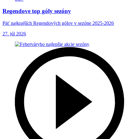
Regendove top góly sezóny
Päť najkrajších Regendových gólov v sezóne 2025-2026
27. júl 2026