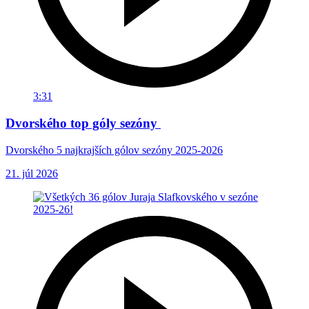
3:31
Dvorského top góly sezóny
Dvorského 5 najkrajších gólov sezóny 2025-2026
21. júl 2026