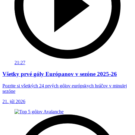
21:27
Všetky prvé góly Európanov v sezóne 2025-26
Pozrite si všetkých 24 prvých gólov európskych hráčov v minulej
sezóne
21. júl 2026