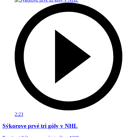
2:23
Sýkorove prvé tri góly v NHL