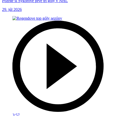
Pozrite si Sýkorove prvé tri góly v NHL
29. júl 2026
3:57