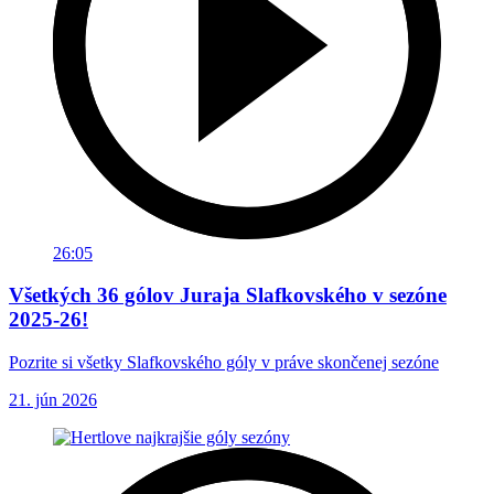
26:05
Všetkých 36 gólov Juraja Slafkovského v sezóne
2025-26!
Pozrite si všetky Slafkovského góly v práve skončenej sezóne
21. jún 2026