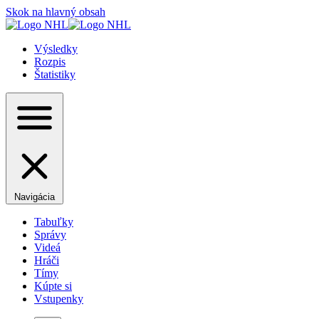
Skok na hlavný obsah
Výsledky
Rozpis
Štatistiky
Navigácia
Tabuľky
Správy
Videá
Hráči
Tímy
Kúpte si
Vstupenky