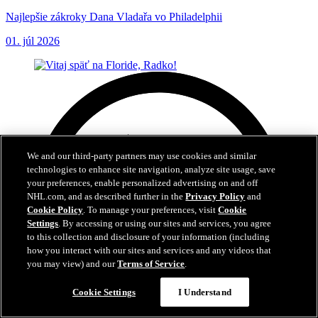
Najlepšie zákroky Dana Vladařa vo Philadelphii
01. júl 2026
We and our third-party partners may use cookies and similar
technologies to enhance site navigation, analyze site usage, save
your preferences, enable personalized advertising on and off
NHL.com, and as described further in the
Privacy Policy
and
Cookie Policy
. To manage your preferences, visit
Cookie
Settings
. By accessing or using our sites and services, you agree
to this collection and disclosure of your information (including
how you interact with our sites and services and any videos that
you may view) and our
Terms of Service
.
Cookie Settings
I Understand