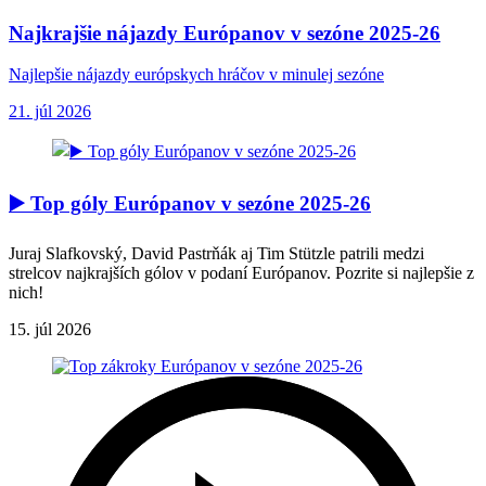
Najkrajšie nájazdy Európanov v sezóne 2025-26
Najlepšie nájazdy európskych hráčov v minulej sezóne
21. júl 2026
▶️ Top góly Európanov v sezóne 2025-26
Juraj Slafkovský, David Pastrňák aj Tim Stützle patrili medzi
strelcov najkrajších gólov v podaní Európanov. Pozrite si najlepšie z
nich!
15. júl 2026