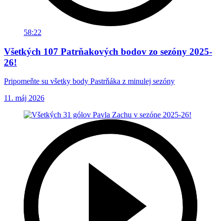
58:22
Všetkých 107 Patrňakových bodov zo sezóny 2025-
26!
Pripomeňte su všetky body Pastrňáka z minulej sezóny
11. máj 2026