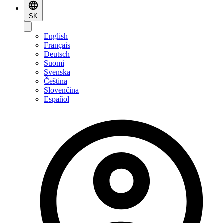
SK
English
Français
Deutsch
Suomi
Svenska
Čeština
Slovenčina
Español