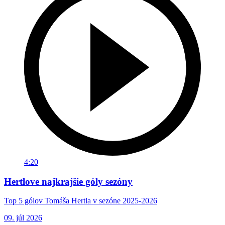
4:20
Hertlove najkrajšie góly sezóny
Top 5 gólov Tomáša Hertla v sezóne 2025-2026
09. júl 2026