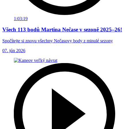
1:03:19
Všech 113 bodů Martina Nečase v sezoně 2025–26!
Spočítejte si znovu všechny Nečasovy body z minulé sezony
07. jún 2026