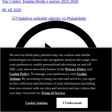
Top 5 gólov Tomáša Hertla v sezóne 2025-2026
09. júl 2026
We and our third-party partners may use cookies and similar
technologies to enhance site navigation, analyze site usage, save
your preferences, enable personalized advertising on and off
NHL.com, and as described further in the
Privacy Policy
and
Cookie Policy
. To manage your preferences, visit
Cookie
Settings
. By accessing or using our sites and services, you agree
to this collection and disclosure of your information (including
how you interact with our sites and services and any videos that
you may view) and our
Terms of Service
.
Cookie Settings
I Understand
6:01