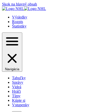
Skok na hlavný obsah
Výsledky
Rozpis
Štatistiky
Navigácia
Tabuľky
Správy
Videá
Hráči
Tímy
Kúpte si
Vstupenky