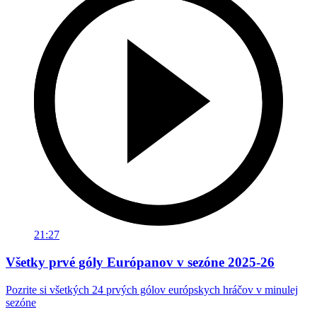
21:27
Všetky prvé góly Európanov v sezóne 2025-26
Pozrite si všetkých 24 prvých gólov európskych hráčov v minulej
sezóne