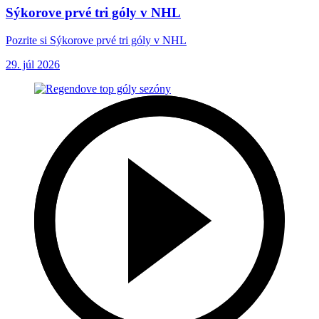
Sýkorove prvé tri góly v NHL
Pozrite si Sýkorove prvé tri góly v NHL
29. júl 2026