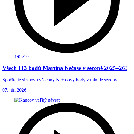
1:03:19
Všech 113 bodů Martina Nečase v sezoně 2025–26!
Spočítejte si znovu všechny Nečasovy body z minulé sezony
07. jún 2026