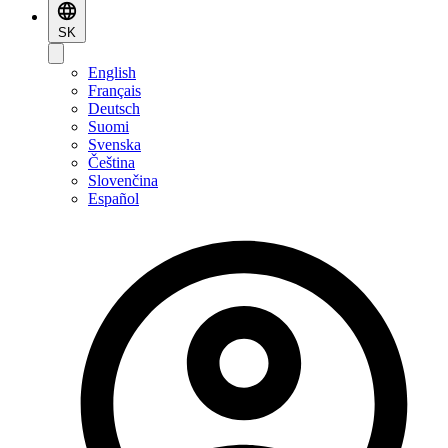
SK
English
Français
Deutsch
Suomi
Svenska
Čeština
Slovenčina
Español