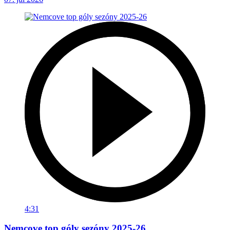
4:31
Nemcove top góly sezóny 2025-26