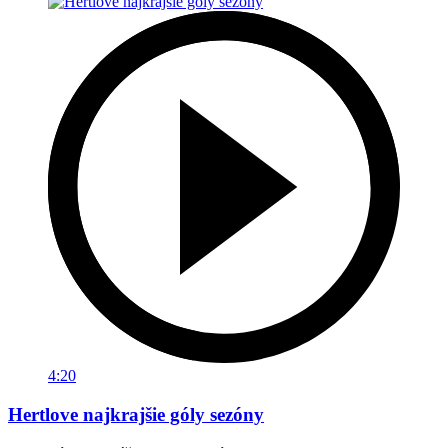
4:20
Hertlove najkrajšie góly sezóny