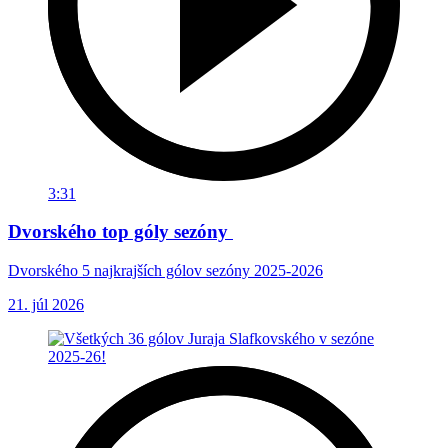
3:31
Dvorského top góly sezóny
Dvorského 5 najkrajších gólov sezóny 2025-2026
21. júl 2026