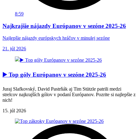
8:59
Najkrajšie nájazdy Európanov v sezóne 2025-26
Najlepšie nájazdy európskych hráčov v minulej sezóne
21. júl 2026
▶️ Top góly Európanov v sezóne 2025-26
Juraj Slafkovský, David Pastrňák aj Tim Stützle patrili medzi
strelcov najkrajších gólov v podaní Európanov. Pozrite si najlepšie z
nich!
15. júl 2026