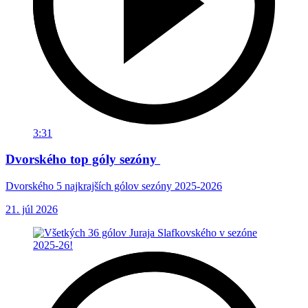
3:31
Dvorského top góly sezóny
Dvorského 5 najkrajších gólov sezóny 2025-2026
21. júl 2026