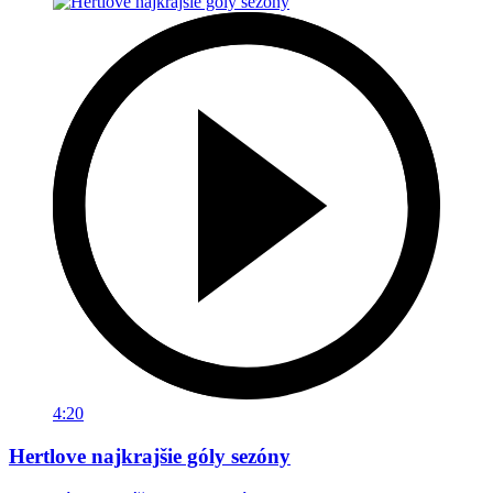
4:20
Hertlove najkrajšie góly sezóny