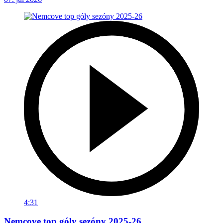
4:31
Nemcove top góly sezóny 2025-26