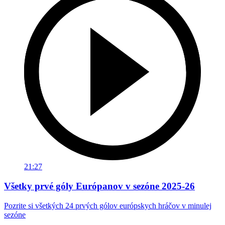
21:27
Všetky prvé góly Európanov v sezóne 2025-26
Pozrite si všetkých 24 prvých gólov európskych hráčov v minulej
sezóne