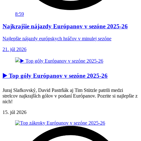
8:59
Najkrajšie nájazdy Európanov v sezóne 2025-26
Najlepšie nájazdy európskych hráčov v minulej sezóne
21. júl 2026
▶️ Top góly Európanov v sezóne 2025-26
Juraj Slafkovský, David Pastrňák aj Tim Stützle patrili medzi
strelcov najkrajších gólov v podaní Európanov. Pozrite si najlepšie z
nich!
15. júl 2026