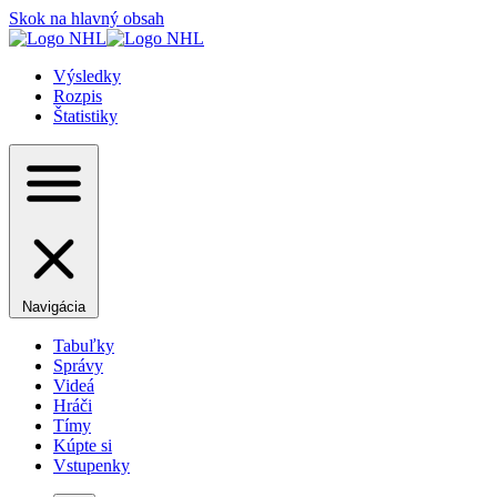
Skok na hlavný obsah
Výsledky
Rozpis
Štatistiky
Navigácia
Tabuľky
Správy
Videá
Hráči
Tímy
Kúpte si
Vstupenky