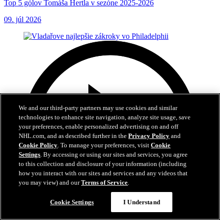
Top 5 gólov Tomáša Hertla v sezóne 2025-2026
09. júl 2026
We and our third-party partners may use cookies and similar
technologies to enhance site navigation, analyze site usage, save
your preferences, enable personalized advertising on and off
NHL.com, and as described further in the
Privacy Policy
and
Cookie Policy
. To manage your preferences, visit
Cookie
Settings
. By accessing or using our sites and services, you agree
to this collection and disclosure of your information (including
how you interact with our sites and services and any videos that
you may view) and our
Terms of Service
.
Cookie Settings
I Understand
6:01