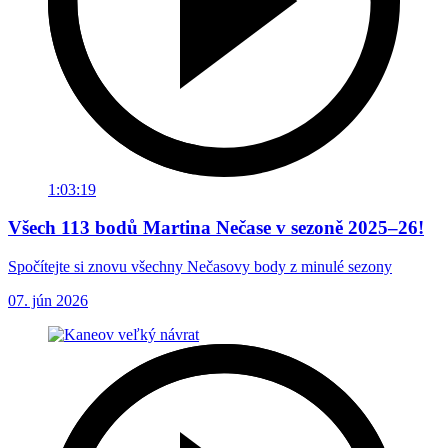
1:03:19
Všech 113 bodů Martina Nečase v sezoně 2025–26!
Spočítejte si znovu všechny Nečasovy body z minulé sezony
07. jún 2026