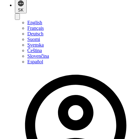
SK
English
Français
Deutsch
Suomi
Svenska
Čeština
Slovenčina
Español