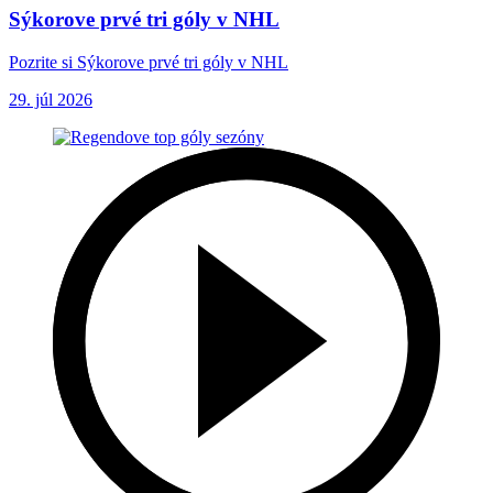
Sýkorove prvé tri góly v NHL
Pozrite si Sýkorove prvé tri góly v NHL
29. júl 2026