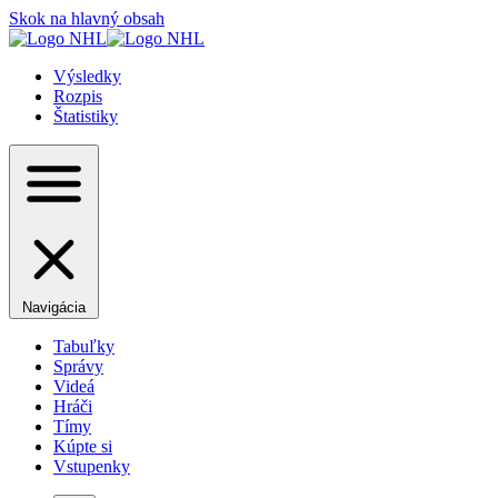
Skok na hlavný obsah
Výsledky
Rozpis
Štatistiky
Navigácia
Tabuľky
Správy
Videá
Hráči
Tímy
Kúpte si
Vstupenky