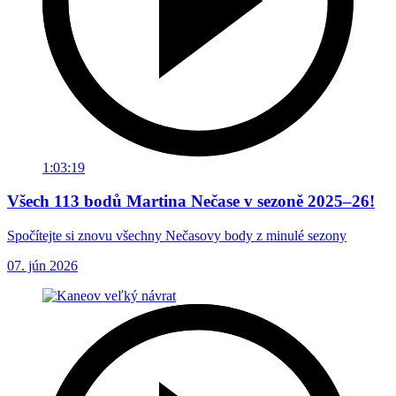
1:03:19
Všech 113 bodů Martina Nečase v sezoně 2025–26!
Spočítejte si znovu všechny Nečasovy body z minulé sezony
07. jún 2026