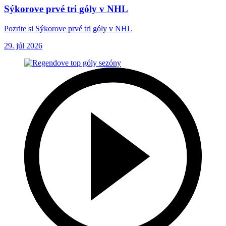
Sýkorove prvé tri góly v NHL
Pozrite si Sýkorove prvé tri góly v NHL
29. júl 2026