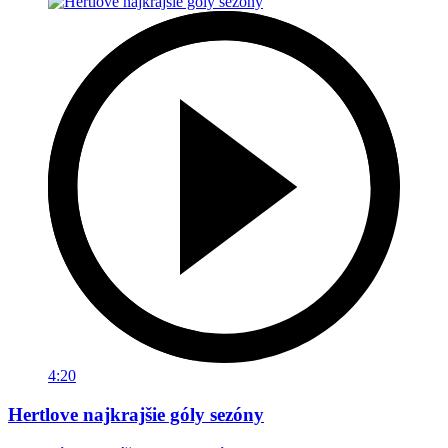
4:20
Hertlove najkrajšie góly sezóny