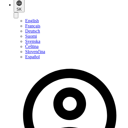
SK
English
Français
Deutsch
Suomi
Svenska
Čeština
Slovenčina
Español