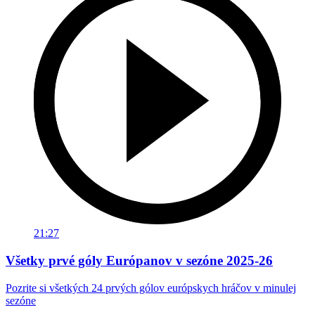
21:27
Všetky prvé góly Európanov v sezóne 2025-26
Pozrite si všetkých 24 prvých gólov európskych hráčov v minulej
sezóne