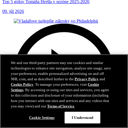
Top 5 gólov Tomáša Hertla v sezóne 2025-2026
09. júl 2026
We and our third-party partners may use cookies and similar
technologies to enhance site navigation, analyze site usage, save
your preferences, enable personalized advertising on and off
NHL.com, and as described further in the
Privacy Policy
and
Cookie Policy
. To manage your preferences, visit
Cookie
Settings
. By accessing or using our sites and services, you agree
to this collection and disclosure of your information (including
how you interact with our sites and services and any videos that
you may view) and our
Terms of Service
.
Cookie Settings
I Understand
6:01