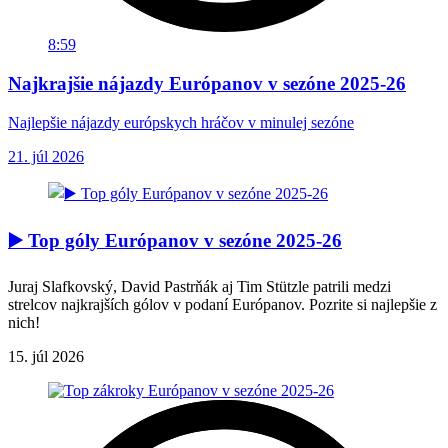
8:59
Najkrajšie nájazdy Európanov v sezóne 2025-26
Najlepšie nájazdy európskych hráčov v minulej sezóne
21. júl 2026
▶️ Top góly Európanov v sezóne 2025-26
Juraj Slafkovský, David Pastrňák aj Tim Stützle patrili medzi
strelcov najkrajších gólov v podaní Európanov. Pozrite si najlepšie z
nich!
15. júl 2026