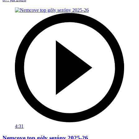
4:31
Nemcove top góly sezóny 2025-26