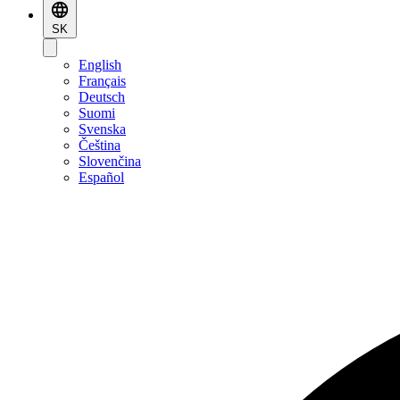
SK
English
Français
Deutsch
Suomi
Svenska
Čeština
Slovenčina
Español