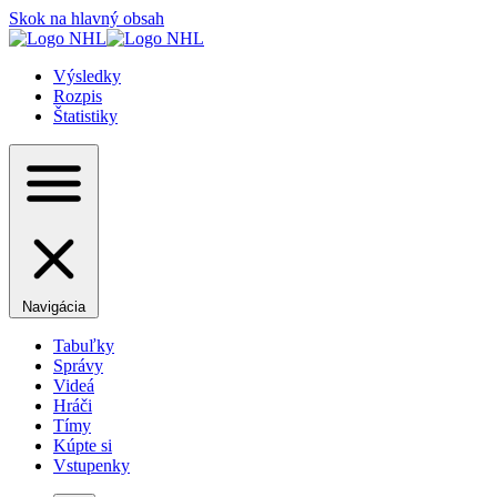
Skok na hlavný obsah
Výsledky
Rozpis
Štatistiky
Navigácia
Tabuľky
Správy
Videá
Hráči
Tímy
Kúpte si
Vstupenky