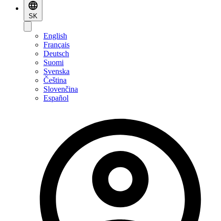
SK
English
Français
Deutsch
Suomi
Svenska
Čeština
Slovenčina
Español