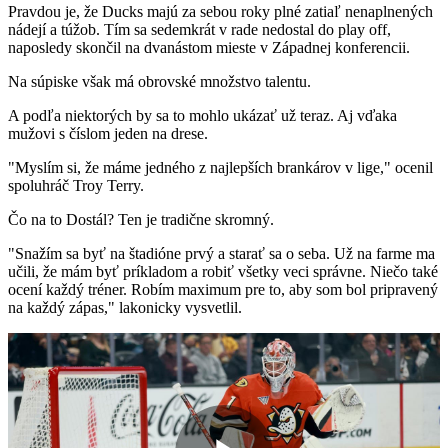
Pravdou je, že Ducks majú za sebou roky plné zatiaľ nenaplnených
nádejí a túžob. Tím sa sedemkrát v rade nedostal do play off,
naposledy skončil na dvanástom mieste v Západnej konferencii.
Na súpiske však má obrovské množstvo talentu.
A podľa niektorých by sa to mohlo ukázať už teraz. Aj vďaka
mužovi s číslom jeden na drese.
"Myslím si, že máme jedného z najlepších brankárov v lige," ocenil
spoluhráč Troy Terry.
Čo na to Dostál? Ten je tradične skromný.
"Snažím sa byť na štadióne prvý a starať sa o seba. Už na farme ma
učili, že mám byť príkladom a robiť všetky veci správne. Niečo také
ocení každý tréner. Robím maximum pre to, aby som bol pripravený
na každý zápas," lakonicky vysvetlil.