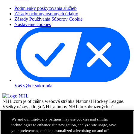
Podmienky poskytovania služieb
Zásady ochrany osobných údajov
Zásady Používania Súborov Cookie
Nastavenie cookies
Váš výber súkromia
NHL.com je oficiálna webová stránka National Hockey League.
Všetky názvy a logá NHL a tímov NHL tu zobrazených sú
vlastníctvom NHL a príslušných klubov a nesmú byť
reprodukované bez predchádzajúceho písomného súhlasu NHL
We and our third-party partners may use cookies and similar
Enterprises, L.P. © NHL 2026. Všetky práva vyhradené. Všetky
technologies to enhance site navigation, analyze site usage, save
dresy tímov NHL costumizované menami a číslami hráčov NHL sú
your preferences, enable personalized advertising on and off
oficiálne licencované NHL a NHLPA. Vodoznak Zamboni a