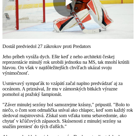
Play
Video
Dostál predviedol 27 zákrokov proti Predators
Jeho príbeh vyráža dych. Ešte keď z neho architekti českej
reprezentácie minulý rok urobili jednotku na MS, tak mnohí krútili
hlavou. On však v najdôležitejších chvíľach ukázal svoju
výnimočnosť.
Usmievavý sympaťák to vzápätí začal naplno predvádzať aj za
oceánom. A priznával, že mu v zámorských bitkách výrazne
pomohol aj pražský šampionát.
"Záver minulej sezóny bol samozrejme krásny," pripustil. "Bolo to
niečo, o čom som odmalička sníval ako chlapec, keď som každý rok
sledoval majstrovstvá. Získal som vďaka tomu sebavedomie, ako
chytať v kľúčových zápasoch. Skúsenosti z minulej sezóny sa
snažím preniesť do tých ďalších."