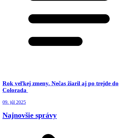
Rok veľkej zmeny. Nečas žiaril aj po trejde do
Colorada
09. júl 2025
Najnovšie správy