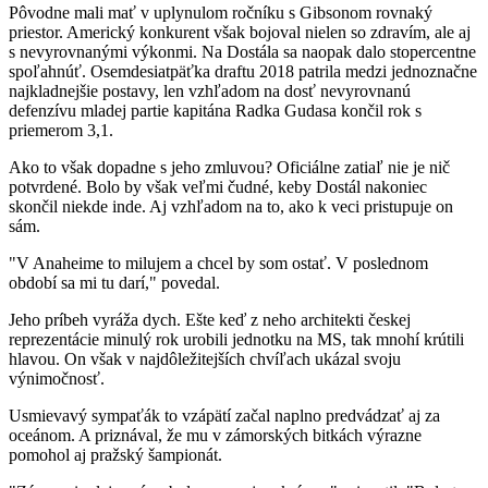
Pôvodne mali mať v uplynulom ročníku s Gibsonom rovnaký
priestor. Americký konkurent však bojoval nielen so zdravím, ale aj
s nevyrovnanými výkonmi. Na Dostála sa naopak dalo stopercentne
spoľahnúť. Osemdesiatpäťka draftu 2018 patrila medzi jednoznačne
najkladnejšie postavy, len vzhľadom na dosť nevyrovnanú
defenzívu mladej partie kapitána Radka Gudasa končil rok s
priemerom 3,1.
Ako to však dopadne s jeho zmluvou? Oficiálne zatiaľ nie je nič
potvrdené. Bolo by však veľmi čudné, keby Dostál nakoniec
skončil niekde inde. Aj vzhľadom na to, ako k veci pristupuje on
sám.
"V Anaheime to milujem a chcel by som ostať. V poslednom
období sa mi tu darí," povedal.
Jeho príbeh vyráža dych. Ešte keď z neho architekti českej
reprezentácie minulý rok urobili jednotku na MS, tak mnohí krútili
hlavou. On však v najdôležitejších chvíľach ukázal svoju
výnimočnosť.
Usmievavý sympaťák to vzápätí začal naplno predvádzať aj za
oceánom. A priznával, že mu v zámorských bitkách výrazne
pomohol aj pražský šampionát.