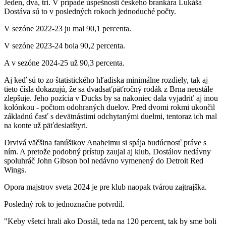
Jeden, dva, tri. V prípade úspešnosti českého brankára Lukáša
Dostáva sú to v posledných rokoch jednoduché počty.
V sezóne 2022-23 ju mal 90,1 percenta.
V sezóne 2023-24 bola 90,2 percenta.
A v sezóne 2024-25 už 90,3 percenta.
Aj keď sú to zo štatistického hľadiska minimálne rozdiely, tak aj
tieto čísla dokazujú, že sa dvadsaťpäťročný rodák z Brna neustále
zlepšuje. Jeho pozícia v Ducks by sa nakoniec dala vyjadriť aj inou
kolónkou - počtom odohraných duelov. Pred dvomi rokmi ukončil
základnú časť s devätnástimi odchytanými duelmi, tentoraz ich mal
na konte už päťdesiatštyri.
Drvivá väčšina fanúšikov Anaheimu si spája budúcnosť práve s
ním. A pretože podobný prístup zaujal aj klub, Dostálov nedávny
spoluhráč John Gibson bol nedávno vymenený do Detroit Red
Wings.
Opora majstrov sveta 2024 je pre klub naopak tvárou zajtrajška.
Posledný rok to jednoznačne potvrdil.
"Keby všetci hrali ako Dostál, teda na 120 percent, tak by sme boli