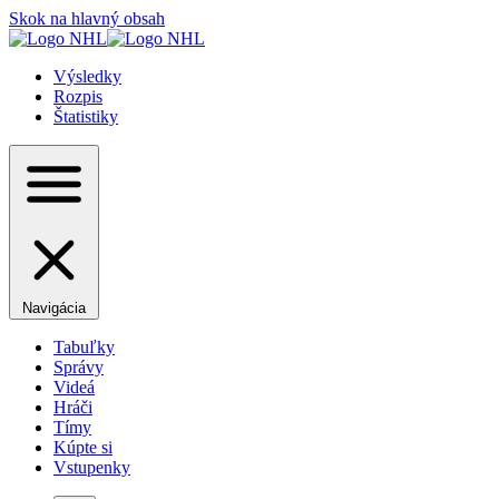
Skok na hlavný obsah
Výsledky
Rozpis
Štatistiky
Navigácia
Tabuľky
Správy
Videá
Hráči
Tímy
Kúpte si
Vstupenky