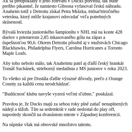
Ak sa predpoklady o jeho zotrvaní v Ducks potvrdia, tak bude
preňho pikantné, že namiesto Gibsona vyfasoval českú náhradu.
Anaheim totiž z Detroitu získal Petra Mrázka, tridsaťtriročného
veterána, ktorý môže krajanovi odovzdať veľa potrebných
skúseností.
Bývalá hviezda juniorského šampionítu v NHL má na konte 428
duelov s priemerom 2,85 inkasovaného gólu na zápas a
úspešnosťou 90,6. Okrem Detroitu pôsobil aj v mužstvách Chicago
Blackhawks, Philadelphia Flyers, Carolina Hurricanes a Toronto
Maple Leafs.
Aby toho nebolo málo, tak Anaheimu patrí aj ďalší český brankár
Tomáš Suchánek, strieborný medailista z MS juniorov v roku 2023.
To všetko sú pre Dostála ďalšie výrazné dôvody, prečo z Orange
County za každú cenu neodchádzať.
"Budúcnosť klubu navyše vyzerá veľmi sľubne," poukázal.
Pravdou je, že Ducks majú za sebou roky plné zatiaľ nenaplnených
nádejí a túžob. Tím sa sedemkrát v rade nedostal do play off,
naposledy skončil na dvanástom mieste v Západnej konferencii.
Na súpiske však má obrovské množstvo talentu.