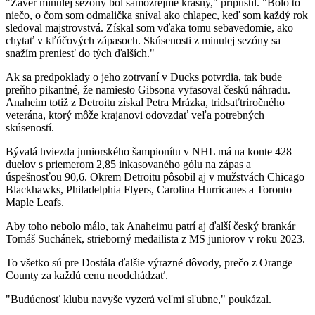
"Záver minulej sezóny bol samozrejme krásny," pripustil. "Bolo to
niečo, o čom som odmalička sníval ako chlapec, keď som každý rok
sledoval majstrovstvá. Získal som vďaka tomu sebavedomie, ako
chytať v kľúčových zápasoch. Skúsenosti z minulej sezóny sa
snažím preniesť do tých ďalších."
Ak sa predpoklady o jeho zotrvaní v Ducks potvrdia, tak bude
preňho pikantné, že namiesto Gibsona vyfasoval českú náhradu.
Anaheim totiž z Detroitu získal Petra Mrázka, tridsaťtriročného
veterána, ktorý môže krajanovi odovzdať veľa potrebných
skúseností.
Bývalá hviezda juniorského šampionítu v NHL má na konte 428
duelov s priemerom 2,85 inkasovaného gólu na zápas a
úspešnosťou 90,6. Okrem Detroitu pôsobil aj v mužstvách Chicago
Blackhawks, Philadelphia Flyers, Carolina Hurricanes a Toronto
Maple Leafs.
Aby toho nebolo málo, tak Anaheimu patrí aj ďalší český brankár
Tomáš Suchánek, strieborný medailista z MS juniorov v roku 2023.
To všetko sú pre Dostála ďalšie výrazné dôvody, prečo z Orange
County za každú cenu neodchádzať.
"Budúcnosť klubu navyše vyzerá veľmi sľubne," poukázal.