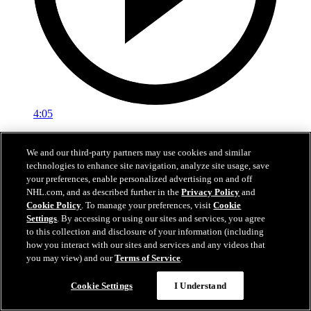
4:05
Les 5 plus beaux buts d'Auston Matthews en 2025-
We and our third-party partners may use cookies and similar
26
technologies to enhance site navigation, analyze site usage, save
your preferences, enable personalized advertising on and off
Voyez les cinq plus beaux buts inscrits par Auston Matthews la
NHL.com, and as described further in the
Privacy Policy
and
saison dernière
Cookie Policy
. To manage your preferences, visit
Cookie
09 juil. 2026
Settings
. By accessing or using our sites and services, you agree
to this collection and disclosure of your information (including
how you interact with our sites and services and any videos that
you may view) and our
Terms of Service
.
Cookie Settings
I Understand