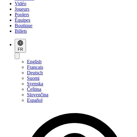
Vidéo
Joueurs
Poolers
Équipes
Boutique
Billets
FR
English
Français
Deutsch
Suomi
Svenska
Čeština
Slovenčina
Español