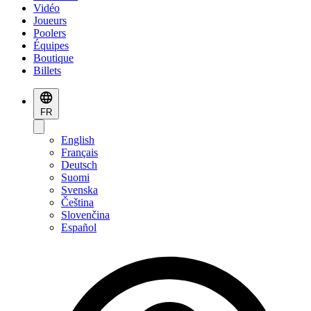
Vidéo
Joueurs
Poolers
Équipes
Boutique
Billets
FR
English
Français
Deutsch
Suomi
Svenska
Čeština
Slovenčina
Español