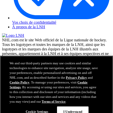
Vos choix de confidentialité
À propos de la LNH
NHL.com est le site Web officiel de la Ligue nationale de hockey.
Tous les logotypes et toutes les marques de la LNH, ainsi que les
logotypes et les marques des équipes de la LNH illustrés aux
présentes, appartiennent à la LNH et à ses équipes respectives et ne
peuvent être reproduits sans le consentement préalable écrit de NHL
Enterprises, L.P. © LNH 2026. Tous droits réservés. Tous les
We and our third-party partners may use cookies and similar
chandails d'équipe de la LNH personnalisés avec les noms des
technologies to enhance site navigation, analyze site usage, save
joueurs de la LNH et leurs numéros sont officiellement sous license
your preferences, enable personalized advertising on and off
de la LNH et de l'AJLNH. Le mot servant de marque Zamboni et la
NHL.com, and as described further in the
Privacy Policy
and
configuration de la surfaceuse Zamboni sont des marques de
Cookie Policy
. To manage your preferences, visit
Cookie
commerce déposées de Frank J. Zamboni & Co., Inc. © Frank J.
Settings
. By accessing or using our sites and services, you agree
Zamboni & Co., Inc. 2026. Tous droits réservés. Toute autre marque
to this collection and disclosure of your information (including
déposée ou tout droit d'auteur d'une tierce partie sont la propriété de
how you interact with our sites and services and any videos that
leurs auteurs respectifs. Tous droits réservés.
you may view) and our
Terms of Service
.
Cookie Settings
I Understand