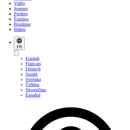
Vidéo
Joueurs
Poolers
Équipes
Boutique
Billets
FR
English
Français
Deutsch
Suomi
Svenska
Čeština
Slovenčina
Español