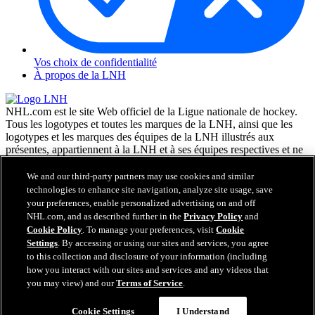
Vos choix de confidentialité
À propos de la LNH
NHL.com est le site Web officiel de la Ligue nationale de hockey.
Tous les logotypes et toutes les marques de la LNH, ainsi que les
logotypes et les marques des équipes de la LNH illustrés aux
présentes, appartiennent à la LNH et à ses équipes respectives et ne
peuvent être reproduits sans le consentement préalable écrit de NHL
Enterprises, L.P. © LNH 2026. Tous droits réservés. Tous les
We and our third-party partners may use cookies and similar
chandails d'équipe de la LNH personnalisés avec les noms des
technologies to enhance site navigation, analyze site usage, save
joueurs de la LNH et leurs numéros sont officiellement sous license
your preferences, enable personalized advertising on and off
de la LNH et de l'AJLNH. Le mot servant de marque Zamboni et la
NHL.com, and as described further in the
Privacy Policy
and
configuration de la surfaceuse Zamboni sont des marques de
Cookie Policy
. To manage your preferences, visit
Cookie
commerce déposées de Frank J. Zamboni & Co., Inc. © Frank J.
Settings
. By accessing or using our sites and services, you agree
Zamboni & Co., Inc. 2026. Tous droits réservés. Toute autre marque
to this collection and disclosure of your information (including
déposée ou tout droit d'auteur d'une tierce partie sont la propriété de
how you interact with our sites and services and any videos that
leurs auteurs respectifs. Tous droits réservés.
you may view) and our
Terms of Service
.
Cookie Settings
I Understand