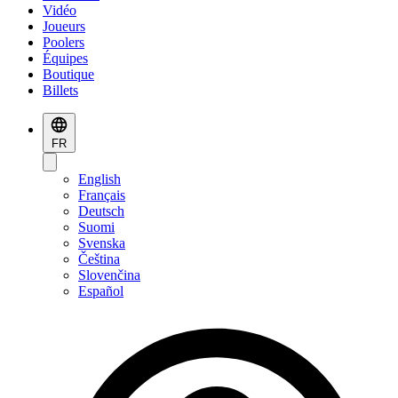
Vidéo
Joueurs
Poolers
Équipes
Boutique
Billets
FR
English
Français
Deutsch
Suomi
Svenska
Čeština
Slovenčina
Español