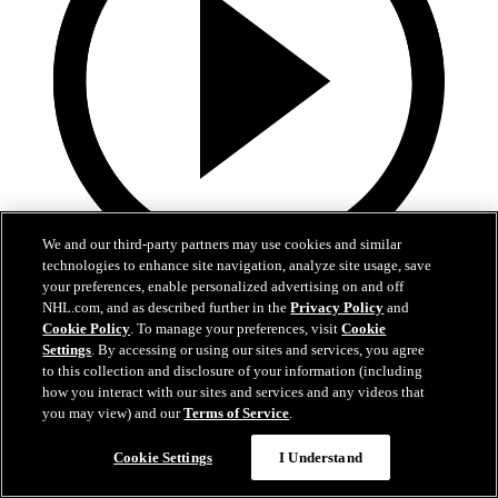
We and our third-party partners may use cookies and similar
technologies to enhance site navigation, analyze site usage, save
your preferences, enable personalized advertising on and off
0:31
NHL.com, and as described further in the
Privacy Policy
and
Cookie Policy
. To manage your preferences, visit
Cookie
Dobeš frustre Blake en échappée
Settings
. By accessing or using our sites and services, you agree
to this collection and disclosure of your information (including
CAR@MTL: Dobeš ferme la porte à Blake en 1re période
how you interact with our sites and services and any videos that
you may view) and our
Terms of Service
.
28 mai 2026
Cookie Settings
I Understand