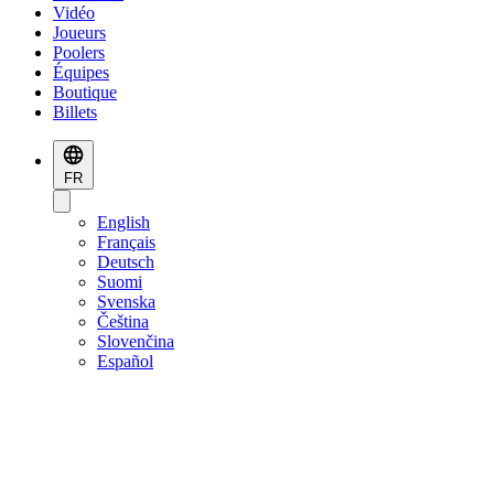
Vidéo
Joueurs
Poolers
Équipes
Boutique
Billets
FR
English
Français
Deutsch
Suomi
Svenska
Čeština
Slovenčina
Español