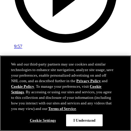
9:57
Match condensé : ANA @ VGK 04/05/2026
We and our third-party partners may use cookies and similar
Match no 2 condensé : Ducks vs Golden Knights 04/05/2026
technologies to enhance site navigation, analyze site usage, save
your preferences, enable personalized advertising on and off
05 mai 2026
NHL.com, and as described further in the
Privacy Policy
and
Cookie Policy
. To manage your preferences, visit
Cookie
Settings
. By accessing or using our sites and services, you agree
to this collection and disclosure of your information (including
how you interact with our sites and services and any videos that
you may view) and our
Terms of Service
.
Cookie Settings
I Understand