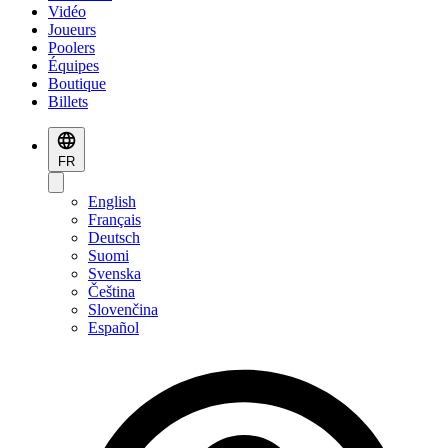
Vidéo
Joueurs
Poolers
Équipes
Boutique
Billets
FR
English
Français
Deutsch
Suomi
Svenska
Čeština
Slovenčina
Español