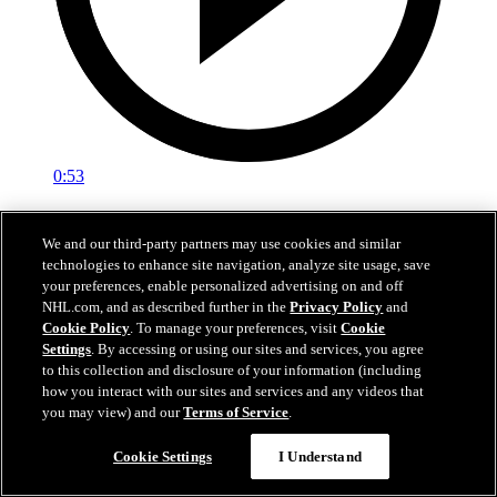
0:53
Viel crée l'égalité en fin de 3e
We and our third-party partners may use cookies and similar
EDM@ANA: Viel crée l'égalité en fin de 3e
technologies to enhance site navigation, analyze site usage, save
your preferences, enable personalized advertising on and off
27 avr. 2026
NHL.com, and as described further in the
Privacy Policy
and
Cookie Policy
. To manage your preferences, visit
Cookie
Settings
. By accessing or using our sites and services, you agree
to this collection and disclosure of your information (including
how you interact with our sites and services and any videos that
you may view) and our
Terms of Service
.
Cookie Settings
I Understand