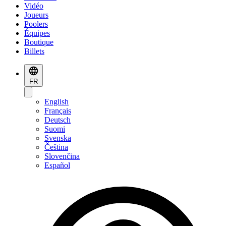
Vidéo
Joueurs
Poolers
Équipes
Boutique
Billets
FR
English
Français
Deutsch
Suomi
Svenska
Čeština
Slovenčina
Español