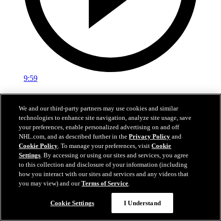
9:59
Match condensé : DAL @ MIN 25/04/2026
We and our third-party partners may use cookies and similar
Match condensé : Stars vs Wild, match no 4 | 25/04/2026
technologies to enhance site navigation, analyze site usage, save
your preferences, enable personalized advertising on and off
26 avr. 2026
NHL.com, and as described further in the
Privacy Policy
and
Cookie Policy
. To manage your preferences, visit
Cookie
Settings
. By accessing or using our sites and services, you agree
to this collection and disclosure of your information (including
how you interact with our sites and services and any videos that
you may view) and our
Terms of Service
.
Cookie Settings
I Understand