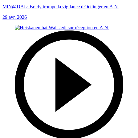
MIN@DAL: Boldy trompe la vigilance d'Oettinger en A.N.
29 avr. 2026