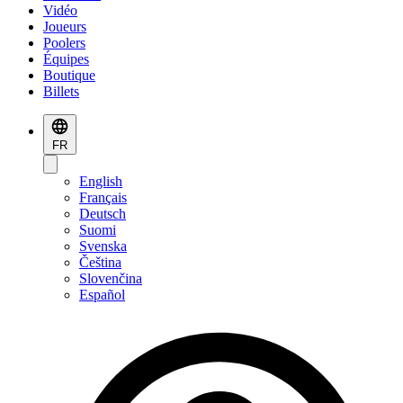
Vidéo
Joueurs
Poolers
Équipes
Boutique
Billets
FR
English
Français
Deutsch
Suomi
Svenska
Čeština
Slovenčina
Español