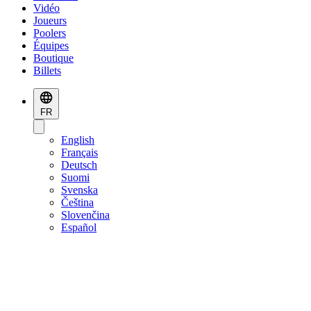
Vidéo
Joueurs
Poolers
Équipes
Boutique
Billets
FR
English
Français
Deutsch
Suomi
Svenska
Čeština
Slovenčina
Español