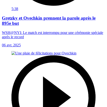
5:38
Gretzky et Ovechkin prennent la parole après le
895e but
WSH@NYI: Le match est interrompu pour une cérémonie spéciale
après le record
06 avr. 2025