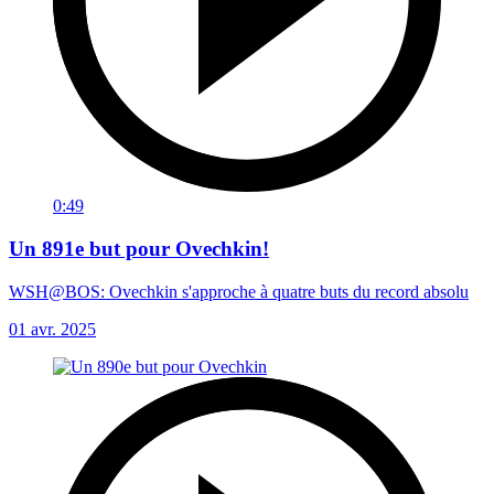
0:49
Un 891e but pour Ovechkin!
WSH@BOS: Ovechkin s'approche à quatre buts du record absolu
01 avr. 2025