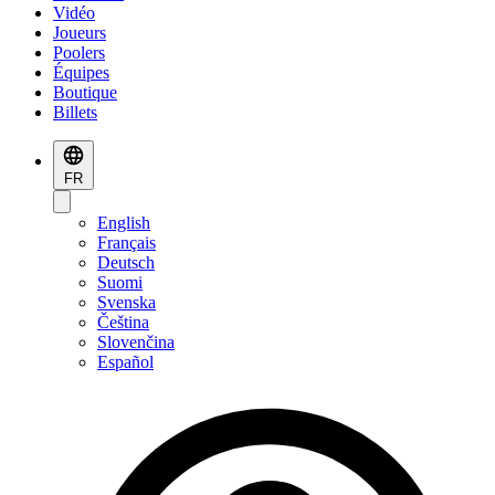
Vidéo
Joueurs
Poolers
Équipes
Boutique
Billets
FR
English
Français
Deutsch
Suomi
Svenska
Čeština
Slovenčina
Español