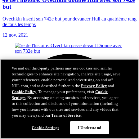
but
Ovechkin inscrit son 742e but pour devancer Hull au quatrième rang
de tous les temps
12 nov. 2021
We and our third-party partners may use cookies and similar
technologies to enhance site navigation, analyze site usage, save
your preferences, enable personalized advertising on and off
NHL.com, and as described further in the
Privacy Policy
and
Cookie Policy
. To manage your preferences, visit
Cookie
Settings
. By accessing or using our sites and services, you agree
to this collection and disclosure of your information (including
how you interact with our sites and services and any videos that
you may view) and our
Terms of Service
.
Cookie Settings
I Understand