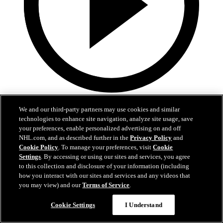
0:45
We and our third-party partners may use cookies and similar
Point saute sur un retour
technologies to enhance site navigation, analyze site usage, save
your preferences, enable personalized advertising on and off
CAN@FIN: Point trouve le fond du filet sur un retour
NHL.com, and as described further in the
Privacy Policy
and
Cookie Policy
. To manage your preferences, visit
Cookie
17 févr. 2025
Settings
. By accessing or using our sites and services, you agree
to this collection and disclosure of your information (including
how you interact with our sites and services and any videos that
you may view) and our
Terms of Service
.
Cookie Settings
I Understand