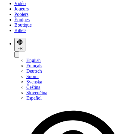
Vidéo
Joueurs
Poolers
Équipes
Boutique
Billets
FR
English
Français
Deutsch
Suomi
Svenska
Čeština
Slovenčina
Español