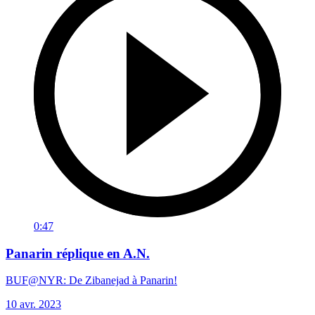
0:47
Panarin réplique en A.N.
BUF@NYR: De Zibanejad à Panarin!
10 avr. 2023