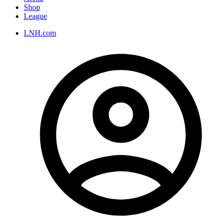
Shop
League
LNH.com