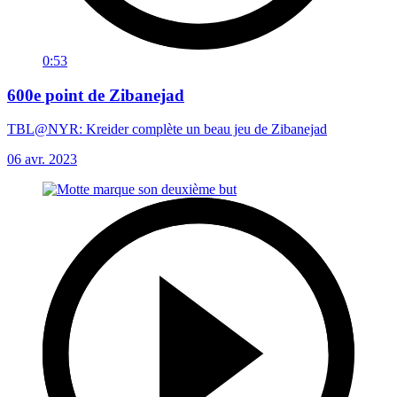
0:53
600e point de Zibanejad
TBL@NYR: Kreider complète un beau jeu de Zibanejad
06 avr. 2023