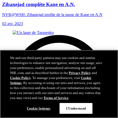
Zibanejad complète Kane en A.N.
NYR@WSH: Zibanejad profite de la passe de Kane en A.N
02 avr. 2023
We and our third-party partners may use cookies and similar
technologies to enhance site navigation, analyze site usage, save
your preferences, enable personalized advertising on and off
NHL.com, and as described further in the
Privacy Policy
and
Cookie Policy
. To manage your preferences, visit
Cookie
Settings
. By accessing or using our sites and services, you agree
to this collection and disclosure of your information (including
how you interact with our sites and services and any videos that
you may view) and our
Terms of Service
.
Cookie Settings
I Understand