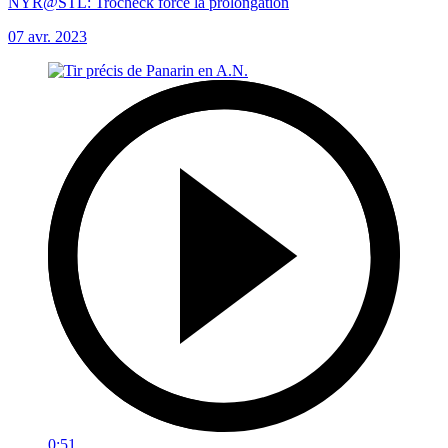
NYR@STL: Trocheck force la prolongation
07 avr. 2023
0:51