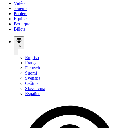
Vidéo
Joueurs
Poolers
Équipes
Boutique
Billets
FR
English
Français
Deutsch
Suomi
Svenska
Čeština
Slovenčina
Español