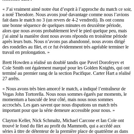
« J’ai vraiment aimé notre état d’esprit à l’approche du match ce soir,
a noté Theodore. Nous avons joué davantage comme nous l’avions
fait dans le match no 3 (un revers de 4-2 vendredi). Ils ont connu
une bonne séquence de quelques minutes en deuxième période,
alors que nous avons probablement levé le pied quelque peu, mais
j’ai aimé la manière dont nous avons répondu en troisième période
après leurs buts. Nous n’avons pas abandonné, nous avons dirigé
des rondelles au filet, et ce fut évidemment très agréable terminer le
travail en prolongation. »
Brett Howden a réalisé un doublé tandis que Pavel Dorofeyev et
Cole Smith ont également marqué pour les Golden Knights, qui ont
terminé au premier rang de la section Pacifique. Carter Hart a réalisé
27 arrêts.
« Nous avons très bien amorcé le match, a indiqué l’entraîneur de
Vegas John Tortorella. Nous nous sommes égarés par moments, le
momentum a basculé de leur côté, mais nous nous sommes
accrochés. Les gars savent que nous disputions un match très
important pour que la série demeure accessible pour nous. »
Clayton Keller, Nick Schmaltz, Michael Carcone et Ian Cole ont
trouvé le fond du filet au profit du Mammoth, qui a accédé aux
séries à titre de détenteur de la première place de quatrième as dans