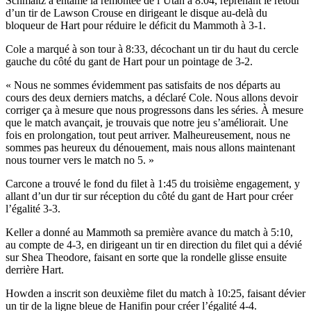
Schmaltz a entamé la remontée de l’Utah à 8:04, reprenant le retour
d’un tir de Lawson Crouse en dirigeant le disque au-delà du
bloqueur de Hart pour réduire le déficit du Mammoth à 3-1.
Cole a marqué à son tour à 8:33, décochant un tir du haut du cercle
gauche du côté du gant de Hart pour un pointage de 3-2.
« Nous ne sommes évidemment pas satisfaits de nos départs au
cours des deux derniers matchs, a déclaré Cole. Nous allons devoir
corriger ça à mesure que nous progressons dans les séries. À mesure
que le match avançait, je trouvais que notre jeu s’améliorait. Une
fois en prolongation, tout peut arriver. Malheureusement, nous ne
sommes pas heureux du dénouement, mais nous allons maintenant
nous tourner vers le match no 5. »
Carcone a trouvé le fond du filet à 1:45 du troisième engagement, y
allant d’un dur tir sur réception du côté du gant de Hart pour créer
l’égalité 3-3.
Keller a donné au Mammoth sa première avance du match à 5:10,
au compte de 4-3, en dirigeant un tir en direction du filet qui a dévié
sur Shea Theodore, faisant en sorte que la rondelle glisse ensuite
derrière Hart.
Howden a inscrit son deuxième filet du match à 10:25, faisant dévier
un tir de la ligne bleue de Hanifin pour créer l’égalité 4-4.