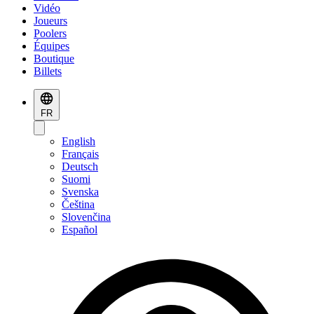
Vidéo
Joueurs
Poolers
Équipes
Boutique
Billets
FR
English
Français
Deutsch
Suomi
Svenska
Čeština
Slovenčina
Español