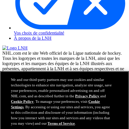
Vos choix de confidentialité
À propos de la LNH
NHL.com est le site Web officiel de la Ligue nationale de hockey.
Tous les logotypes et toutes les marques de la LNH, ainsi que les
logotypes et les marques des équipes de la LNH illustrés aux
présentes, appartiennent à la LNH et à ses équipes respectives et ne
peuvent être reproduits sans le consentement préalable écrit de NHL
Enterprises, L.P. © LNH 2026. Tous droits réservés. Tous les
We and our third-party partners may use cookies and similar
chandails d'équipe de la LNH personnalisés avec les noms des
technologies to enhance site navigation, analyze site usage, save
joueurs de la LNH et leurs numéros sont officiellement sous license
your preferences, enable personalized advertising on and off
de la LNH et de l'AJLNH. Le mot servant de marque Zamboni et la
NHL.com, and as described further in the
Privacy Policy
and
configuration de la surfaceuse Zamboni sont des marques de
Cookie Policy
. To manage your preferences, visit
Cookie
commerce déposées de Frank J. Zamboni & Co., Inc. © Frank J.
Settings
. By accessing or using our sites and services, you agree
Zamboni & Co., Inc. 2026. Tous droits réservés. Toute autre marque
to this collection and disclosure of your information (including
déposée ou tout droit d'auteur d'une tierce partie sont la propriété de
how you interact with our sites and services and any videos that
leurs auteurs respectifs. Tous droits réservés.
you may view) and our
Terms of Service
.