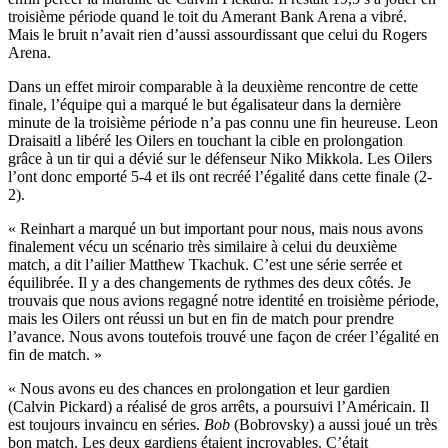
troisième période quand le toit du Amerant Bank Arena a vibré.
Mais le bruit n’avait rien d’aussi assourdissant que celui du Rogers
Arena.
Dans un effet miroir comparable à la deuxième rencontre de cette
finale, l’équipe qui a marqué le but égalisateur dans la dernière
minute de la troisième période n’a pas connu une fin heureuse. Leon
Draisaitl a libéré les Oilers en touchant la cible en prolongation
grâce à un tir qui a dévié sur le défenseur Niko Mikkola. Les Oilers
l’ont donc emporté 5-4 et ils ont recréé l’égalité dans cette finale (2-
2).
« Reinhart a marqué un but important pour nous, mais nous avons
finalement vécu un scénario très similaire à celui du deuxième
match, a dit l’ailier Matthew Tkachuk. C’est une série serrée et
équilibrée. Il y a des changements de rythmes des deux côtés. Je
trouvais que nous avions regagné notre identité en troisième période,
mais les Oilers ont réussi un but en fin de match pour prendre
l’avance. Nous avons toutefois trouvé une façon de créer l’égalité en
fin de match. »
« Nous avons eu des chances en prolongation et leur gardien
(Calvin Pickard) a réalisé de gros arrêts, a poursuivi l’Américain. Il
est toujours invaincu en séries.
Bob
(Bobrovsky) a aussi joué un très
bon match. Les deux gardiens étaient incroyables. C’était