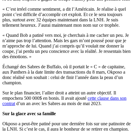
« C’est irréel comme sentiment, a dit l’Américain. Je réalise à quel
point c’est difficile d’accomplir cet exploit. Et ce le sera toujours
plus, surtout avec 32 équipes maintenant dans la LNH. Je suis
tellement heureux. J’aurai maintenant mon nom sur ce trophée.
« Quand Bob a patiné vers moi, je cherchais à me cacher un peu. Je
n’aime pas trop l’attention. Mais les gars m’ont poussé pour que je
m’approche de lui. Quand j’ai compris qu’il voulait me donner la
coupe, j’ai perdu un peu conscience avec la réalité. Je ressentais bien
des émotions. »
Échangé des Sabres de Buffalo, où il portait le « C » de capitaine,
aux Panthers à la date limite des transactions du 8 mars, Okposo a
donc réalisé son souhait : celui de finir l’année dans la peau d’un
champion.
Sur le plan financier, l’ailier droit a atteint un autre objectif. Il
empochera 500 000$ en bonis. Il avait ajouté
cette clause dans son
contrat
d’un an avec les Sabres au mois de mai 2023.
Sur la glace avec sa famille
Okposo a peut-être patiné pour une dernière fois sur une patinoire de
la LNH. Si c’est le cas, il aura le bonheur de se retirer en champion.