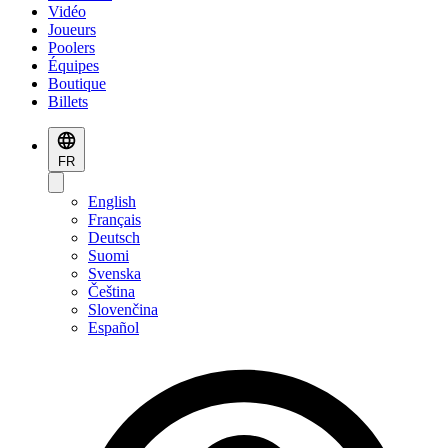
Vidéo
Joueurs
Poolers
Équipes
Boutique
Billets
FR
English
Français
Deutsch
Suomi
Svenska
Čeština
Slovenčina
Español