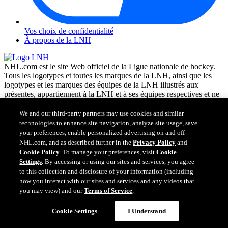
Vos choix de confidentialité
À propos de la LNH
NHL.com est le site Web officiel de la Ligue nationale de hockey.
Tous les logotypes et toutes les marques de la LNH, ainsi que les
logotypes et les marques des équipes de la LNH illustrés aux
présentes, appartiennent à la LNH et à ses équipes respectives et ne
peuvent être reproduits sans le consentement préalable écrit de NHL
Enterprises, L.P. © LNH 2026. Tous droits réservés. Tous les
We and our third-party partners may use cookies and similar
chandails d'équipe de la LNH personnalisés avec les noms des
technologies to enhance site navigation, analyze site usage, save
joueurs de la LNH et leurs numéros sont officiellement sous license
your preferences, enable personalized advertising on and off
de la LNH et de l'AJLNH. Le mot servant de marque Zamboni et la
NHL.com, and as described further in the
Privacy Policy
and
configuration de la surfaceuse Zamboni sont des marques de
Cookie Policy
. To manage your preferences, visit
Cookie
commerce déposées de Frank J. Zamboni & Co., Inc. © Frank J.
Settings
. By accessing or using our sites and services, you agree
Zamboni & Co., Inc. 2026. Tous droits réservés. Toute autre marque
to this collection and disclosure of your information (including
déposée ou tout droit d'auteur d'une tierce partie sont la propriété de
how you interact with our sites and services and any videos that
leurs auteurs respectifs. Tous droits réservés.
you may view) and our
Terms of Service
.
Cookie Settings
I Understand
Fermer