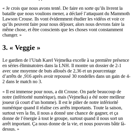
« Je crois que nous avons tenté. De faire en sorte qu’ils livrent la
bataille que nous voulions mener, a déclaré l’attaquant du Mammoth
Lawson Crouse. Ils vont évidemment étudier les vidéos et voir ce
qu’ils peuvent faire pour nous déjouer, alors nous devrons faire la
même chose, et être conscients que les choses vont constamment
changer. »
3. « Veggie »
Le gardien de l’Utah Karel Vejmelka excelle à sa première présence
en séries éliminatoires dans la LNH. Il montre un dossier de 2-1
avec une moyenne de buts alloués de 2,36 et un pourcentage
d’arrêts de ,916 après avoir repoussé 30 rondelles dans un gain de 4-
2 dans le match no 3.
« Il est immense pour nous, a dit Crouse. On parle beaucoup de
notre (infériorité numérique), mais (Vejmelka) a été notre meilleur
joueur (à court d’un homme). Il est le pilier de notre infériorité
numérique quand il réalise ces arrêts importants. Toute la saison,
surtout vers la fin, il nous a donné une chance de gagner, et ça
donne de l’énergie à tout le groupe, surtout quand il nous sort un
arrêt important. Ça nous donne de la vie, et nous pouvons bâtir là-
dessus. »