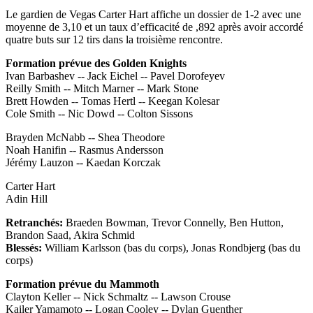
Le gardien de Vegas Carter Hart affiche un dossier de 1-2 avec une
moyenne de 3,10 et un taux d’efficacité de ,892 après avoir accordé
quatre buts sur 12 tirs dans la troisième rencontre.
Formation prévue des Golden Knights
Ivan Barbashev -- Jack Eichel -- Pavel Dorofeyev
Reilly Smith -- Mitch Marner -- Mark Stone
Brett Howden -- Tomas Hertl -- Keegan Kolesar
Cole Smith -- Nic Dowd -- Colton Sissons
Brayden McNabb -- Shea Theodore
Noah Hanifin -- Rasmus Andersson
Jérémy Lauzon -- Kaedan Korczak
Carter Hart
Adin Hill
Retranchés:
Braeden Bowman, Trevor Connelly, Ben Hutton,
Brandon Saad, Akira Schmid
Blessés:
William Karlsson (bas du corps), Jonas Rondbjerg (bas du
corps)
Formation prévue du Mammoth
Clayton Keller -- Nick Schmaltz -- Lawson Crouse
Kailer Yamamoto -- Logan Cooley -- Dylan Guenther