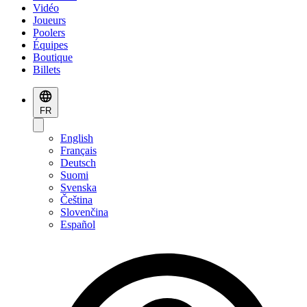
Vidéo
Joueurs
Poolers
Équipes
Boutique
Billets
FR
English
Français
Deutsch
Suomi
Svenska
Čeština
Slovenčina
Español