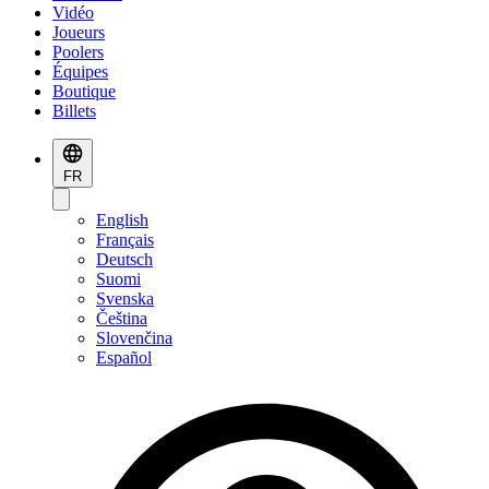
Vidéo
Joueurs
Poolers
Équipes
Boutique
Billets
FR
English
Français
Deutsch
Suomi
Svenska
Čeština
Slovenčina
Español