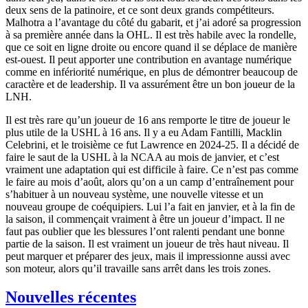
deux sens de la patinoire, et ce sont deux grands compétiteurs.
Malhotra a l’avantage du côté du gabarit, et j’ai adoré sa progression
à sa première année dans la OHL. Il est très habile avec la rondelle,
que ce soit en ligne droite ou encore quand il se déplace de manière
est-ouest. Il peut apporter une contribution en avantage numérique
comme en infériorité numérique, en plus de démontrer beaucoup de
caractère et de leadership. Il va assurément être un bon joueur de la
LNH.
Il est très rare qu’un joueur de 16 ans remporte le titre de joueur le
plus utile de la USHL à 16 ans. Il y a eu Adam Fantilli, Macklin
Celebrini, et le troisième ce fut Lawrence en 2024-25. Il a décidé de
faire le saut de la USHL à la NCAA au mois de janvier, et c’est
vraiment une adaptation qui est difficile à faire. Ce n’est pas comme
le faire au mois d’août, alors qu’on a un camp d’entraînement pour
s’habituer à un nouveau système, une nouvelle vitesse et un
nouveau groupe de coéquipiers. Lui l’a fait en janvier, et à la fin de
la saison, il commençait vraiment à être un joueur d’impact. Il ne
faut pas oublier que les blessures l’ont ralenti pendant une bonne
partie de la saison. Il est vraiment un joueur de très haut niveau. Il
peut marquer et préparer des jeux, mais il impressionne aussi avec
son moteur, alors qu’il travaille sans arrêt dans les trois zones.
Nouvelles récentes