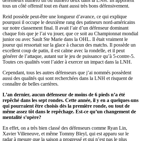
défenseurs numéro un ou numéro deux dans la LNH. Ils apportent
tous un côté offensif tout en étant aussi très bons défensivement.
Reid possède peut-être une longueur d’avance, ce qui explique
pourquoi il occupe le deuxième rang des patineurs nord-américains
sur notre classement final. Il avait l’air d’un défenseur dominant
chaque fois que je l’ai vu jouer, que ce soit au Championnat mondial
junior ou avec Sault Ste Marie dans la OHL. Il était vraiment le
joueur qui ressortait sur la glace à chacun des matchs. Il possède un
excellent coup de patin, il est calme avec la rondelle, et il peut
générer de l’attaque, autant sur le jeu de puissance qu’à 5-contre-5.
Toutes ces qualités vont l’aider à exercer un impact dans la LNH.
Cependant, tous les autres défenseurs que j’ai nommés possèdent
aussi des qualités qui sont recherchées dans la LNH et risquent de
connaître de belles carrières.
L’an dernier, aucun défenseur de moins de 6 pieds n’a été
repêché dans les sept rondes. Cette année, il y en a quelques-uns
qui pourraient être choisis dès la première ronde, ou tout de
même assez tôt dans le repêchage. Est-ce qu’un changement de
mentalité s’opère?
En effet, on a très bien classé des défenseurs comme Ryan Lin,
Xavier Villeneuve, et même Tommy Bleyl, qui est apparu sur le
radar à mesure que la saison a progressé et qui n’est pas le plus