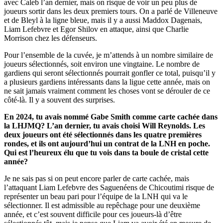
avec Caleb l’an dernier, mais on risque de voir un peu plus de
joueurs sortir dans les deux premiers tours. On a parlé de Villeneuve
et de Bleyl à la ligne bleue, mais il y a aussi Maddox Dagenais,
Liam Lefebvre et Egor Shilov en attaque, ainsi que Charlie
Morrison chez les défenseurs.
Pour l’ensemble de la cuvée, je m’attends à un nombre similaire de
joueurs sélectionnés, soit environ une vingtaine. Le nombre de
gardiens qui seront sélectionnés pourrait gonfler ce total, puisqu’il y
a plusieurs gardiens intéressants dans la ligue cette année, mais on
ne sait jamais vraiment comment les choses vont se dérouler de ce
côté-là. Il y a souvent des surprises.
En 2024, tu avais nommé Gabe Smith comme carte cachée dans
la LHJMQ? L’an dernier, tu avais choisi Will Reynolds. Les
deux joueurs ont été sélectionnés dans les quatre premières
rondes, et ils ont aujourd’hui un contrat de la LNH en poche.
Qui est l’heureux élu que tu vois dans ta boule de cristal cette
année?
Je ne sais pas si on peut encore parler de carte cachée, mais
l’attaquant Liam Lefebvre des Saguenéens de Chicoutimi risque de
représenter un beau pari pour l’équipe de la LNH qui va le
sélectionner. Il est admissible au repêchage pour une deuxième
année, et c’est souvent difficile pour ces joueurs-là d’être