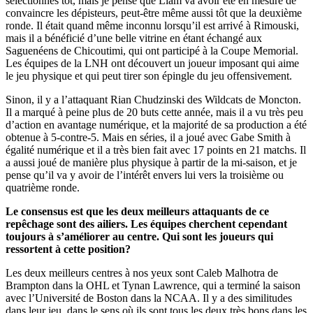
sélectionnés tôt, mais je pense que Liam va avoir été en mesure de
convaincre les dépisteurs, peut-être même aussi tôt que la deuxième
ronde. Il était quand même inconnu lorsqu’il est arrivé à Rimouski,
mais il a bénéficié d’une belle vitrine en étant échangé aux
Saguenéens de Chicoutimi, qui ont participé à la Coupe Memorial.
Les équipes de la LNH ont découvert un joueur imposant qui aime
le jeu physique et qui peut tirer son épingle du jeu offensivement.
Sinon, il y a l’attaquant Rian Chudzinski des Wildcats de Moncton.
Il a marqué à peine plus de 20 buts cette année, mais il a vu très peu
d’action en avantage numérique, et la majorité de sa production a été
obtenue à 5-contre-5. Mais en séries, il a joué avec Gabe Smith à
égalité numérique et il a très bien fait avec 17 points en 21 matchs. Il
a aussi joué de manière plus physique à partir de la mi-saison, et je
pense qu’il va y avoir de l’intérêt envers lui vers la troisième ou
quatrième ronde.
Le consensus est que les deux meilleurs attaquants de ce
repêchage sont des ailiers. Les équipes cherchent cependant
toujours à s’améliorer au centre. Qui sont les joueurs qui
ressortent à cette position?
Les deux meilleurs centres à nos yeux sont Caleb Malhotra de
Brampton dans la OHL et Tynan Lawrence, qui a terminé la saison
avec l’Université de Boston dans la NCAA. Il y a des similitudes
dans leur jeu, dans le sens où ils sont tous les deux très bons dans les