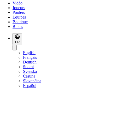
Vidéo
Joueurs
Poolers
Équipes
Boutique
Billets
FR
English
Français
Deutsch
Suomi
Svenska
Čeština
Slovenčina
Español