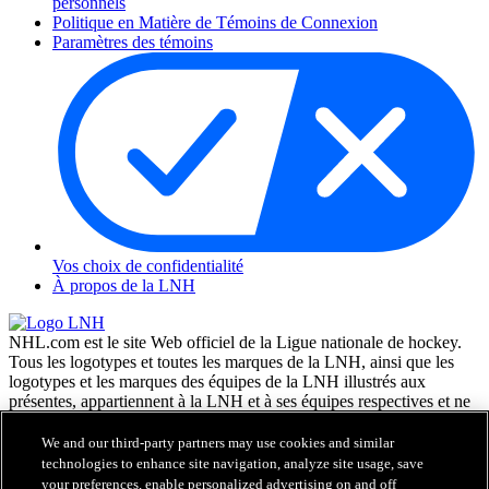
personnels
Politique en Matière de Témoins de Connexion
Paramètres des témoins
Vos choix de confidentialité
À propos de la LNH
NHL.com est le site Web officiel de la Ligue nationale de hockey.
Tous les logotypes et toutes les marques de la LNH, ainsi que les
logotypes et les marques des équipes de la LNH illustrés aux
présentes, appartiennent à la LNH et à ses équipes respectives et ne
peuvent être reproduits sans le consentement préalable écrit de NHL
Enterprises, L.P. © LNH 2026. Tous droits réservés. Tous les
We and our third-party partners may use cookies and similar
chandails d'équipe de la LNH personnalisés avec les noms des
technologies to enhance site navigation, analyze site usage, save
joueurs de la LNH et leurs numéros sont officiellement sous license
your preferences, enable personalized advertising on and off