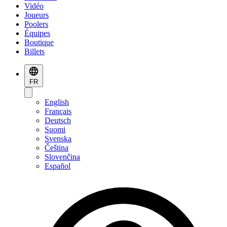
Vidéo
Joueurs
Poolers
Équipes
Boutique
Billets
FR
English
Français
Deutsch
Suomi
Svenska
Čeština
Slovenčina
Español