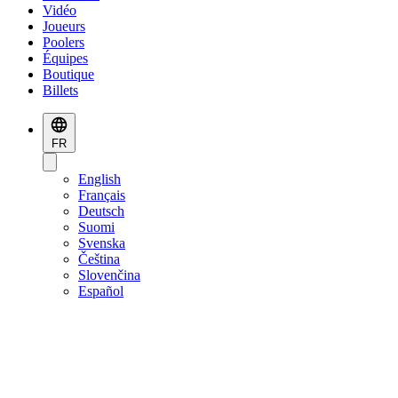
Vidéo
Joueurs
Poolers
Équipes
Boutique
Billets
FR
English
Français
Deutsch
Suomi
Svenska
Čeština
Slovenčina
Español