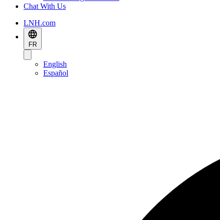
Chat With Us
LNH.com
FR
English
Español