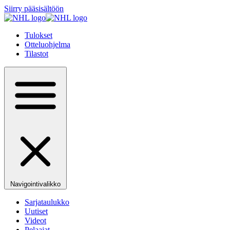
Siirry pääsisältöön
Tulokset
Otteluohjelma
Tilastot
Navigointivalikko
Sarjataulukko
Uutiset
Videot
Pelaajat