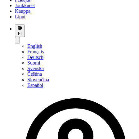
Joukkueet
Kauppa
Liput
FI
English
Français
Deutsch
Suomi
Svenska
Čeština
Slovenčina
Español