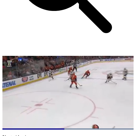
Loaded
:
100.00%