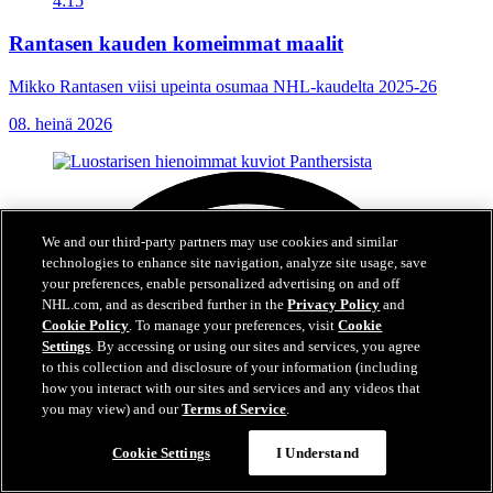
4:15
Rantasen kauden komeimmat maalit
Mikko Rantasen viisi upeinta osumaa NHL-kaudelta 2025-26
08. heinä 2026
We and our third-party partners may use cookies and similar
technologies to enhance site navigation, analyze site usage, save
your preferences, enable personalized advertising on and off
NHL.com, and as described further in the
Privacy Policy
and
Cookie Policy
. To manage your preferences, visit
Cookie
Settings
. By accessing or using our sites and services, you agree
to this collection and disclosure of your information (including
how you interact with our sites and services and any videos that
you may view) and our
Terms of Service
.
Cookie Settings
I Understand