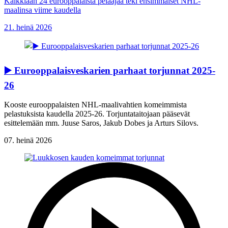
Kaikkiaan 24 eurooppalaista pelaajaa teki ensimmäiset NHL-
maalinsa viime kaudella
21. heinä 2026
▶️ Eurooppalaisveskarien parhaat torjunnat 2025-
26
Kooste eurooppalaisten NHL-maalivahtien komeimmista
pelastuksista kaudella 2025-26. Torjuntataitojaan pääsevät
esittelemään mm. Juuse Saros, Jakub Dobes ja Arturs Silovs.
07. heinä 2026