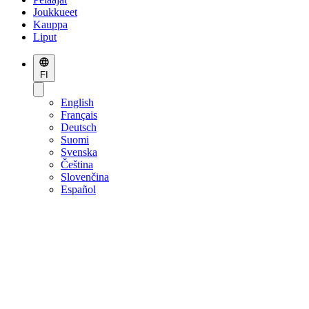
Joukkueet
Kauppa
Liput
FI
English
Français
Deutsch
Suomi
Svenska
Čeština
Slovenčina
Español