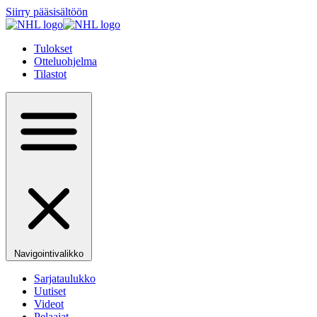
Siirry pääsisältöön
Tulokset
Otteluohjelma
Tilastot
Navigointivalikko
Sarjataulukko
Uutiset
Videot
Pelaajat