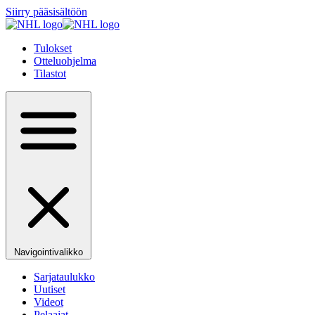
Siirry pääsisältöön
Tulokset
Otteluohjelma
Tilastot
Navigointivalikko
Sarjataulukko
Uutiset
Videot
Pelaajat