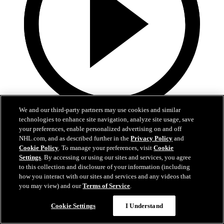
We and our third-party partners may use cookies and similar
5:00
technologies to enhance site navigation, analyze site usage, save
your preferences, enable personalized advertising on and off
Kooste: COL-MIN 4-3 je.
NHL.com, and as described further in the
Privacy Policy
and
Cookie Policy
. To manage your preferences, visit
Cookie
Kooste Avalanchen ja Wildin viidennestä playoff-ottelusta
Settings
. By accessing or using our sites and services, you agree
to this collection and disclosure of your information (including
14. touko 2026
how you interact with our sites and services and any videos that
you may view) and our
Terms of Service
.
Cookie Settings
I Understand