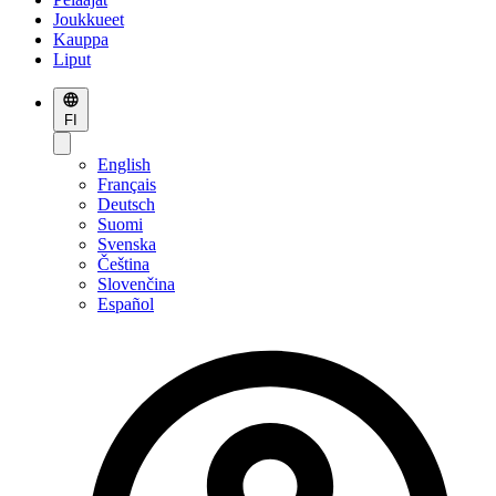
Joukkueet
Kauppa
Liput
FI
English
Français
Deutsch
Suomi
Svenska
Čeština
Slovenčina
Español