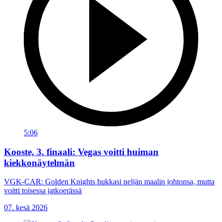
5:06
Kooste, 3. finaali: Vegas voitti huiman
kiekkonäytelmän
VGK-CAR: Golden Knights hukkasi neljän maalin johtonsa, mutta
voitti toisessa jatkoerässä
07. kesä 2026