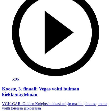
5:06
Kooste, 3. finaali: Vegas voitti huiman
kiekkonäytelmän
VGK-CAR: Golden Knights hukkasi neljän maalin johtonsa, mutta
voitti toisessa jatkoerässä