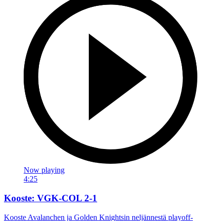
Now playing
4:25
Kooste: VGK-COL 2-1
Kooste Avalanchen ja Golden Knightsin neljännestä playoff-