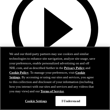
We and our third-party partners may use cookies and similar
technologies to enhance site navigation, analyze site usage, save
your preferences, enable personalized advertising on and off
NHL.com, and as described further in the
Privacy Policy
and
Cookie Policy
. To manage your preferences, visit
Cookie
5:00
Settings
. By accessing or using our sites and services, you agree
to this collection and disclosure of your information (including
Kooste: COL-MIN 4-3 je.
how you interact with our sites and services and any videos that
you may view) and our
Terms of Service
.
Kooste Avalanchen ja Wildin viidennestä playoff-ottelusta
Cookie Settings
I Understand
14. touko 2026