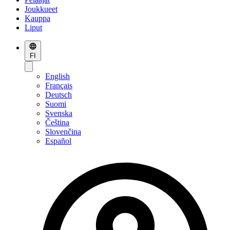
Joukkueet
Kauppa
Liput
FI
English
Français
Deutsch
Suomi
Svenska
Čeština
Slovenčina
Español