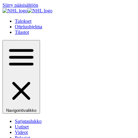
Siirry pääsisältöön
Tulokset
Otteluohjelma
Tilastot
Navigointivalikko
Sarjataulukko
Uutiset
Videot
Pelaajat