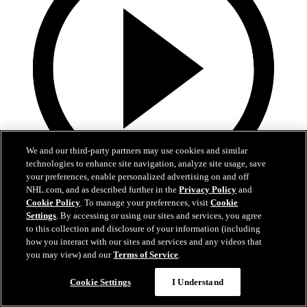
We and our third-party partners may use cookies and similar
technologies to enhance site navigation, analyze site usage, save
your preferences, enable personalized advertising on and off
NHL.com, and as described further in the
Privacy Policy
and
5:00
Cookie Policy
. To manage your preferences, visit
Cookie
Settings
. By accessing or using our sites and services, you agree
Kooste: COL-MIN 4-3 je.
to this collection and disclosure of your information (including
how you interact with our sites and services and any videos that
Kooste Avalanchen ja Wildin viidennestä playoff-ottelusta
you may view) and our
Terms of Service
.
14. touko 2026
Cookie Settings
I Understand