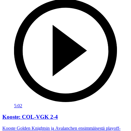
5:02
Kooste: COL-VGK 2-4
Kooste Golden Knightsin ja Avalanchen ensimmäisestä playoff-