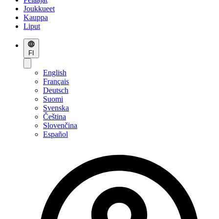
Joukkueet
Kauppa
Liput
FI
English
Français
Deutsch
Suomi
Svenska
Čeština
Slovenčina
Español