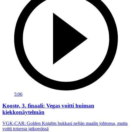
5:06
Kooste, 3. finaali: Vegas voitti huiman
kiekkonäytelmän
VGK-CAR: Golden Knights hukkasi neljän maalin johtonsa, mutta
voitti toisessa jatkoerässä