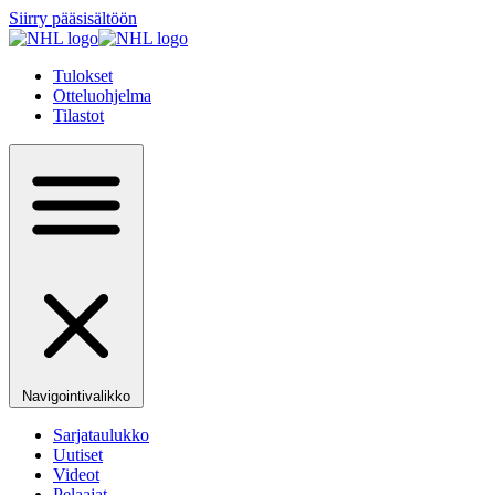
Siirry pääsisältöön
Tulokset
Otteluohjelma
Tilastot
Navigointivalikko
Sarjataulukko
Uutiset
Videot
Pelaajat